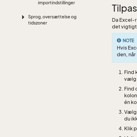
importindstillinger
Tilpa
Sprog, oversættelse og
Da Excel-re
tidszoner
det vigtigt
NOTE
Hvis Exc
den, når
Find 
væl
Find 
kolon
én ko
Vælg 
du ik
Klik 