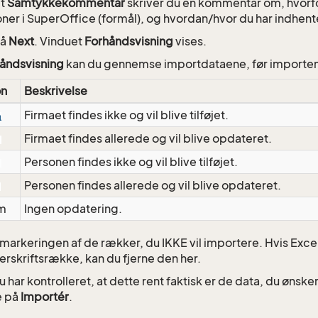
et
Samtykkekommentar
skriver du en kommentar om, hvorfo
ner i SuperOffice (formål), og hvordan/hvor du har indhen
på
Next
. Vinduet
Forhåndsvisning
vises.
åndsvisning
kan du gennemse importdataene, før importen 
on
Beskrivelse
Firmaet findes ikke og vil blive tilføjet.
Firmaet findes allerede og vil blive opdateret.
Personen findes ikke og vil blive tilføjet.
Personen findes allerede og vil blive opdateret.
m
Ingen opdatering.
 markeringen af de rækker, du IKKE vil importere. Hvis Exc
erskriftsrække, kan du fjerne den her.
u har kontrolleret, at dette rent faktisk er de data, du ønske
e på
Importér
.