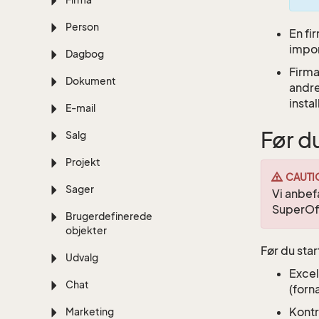
Person
En fi
impor
Dagbog
Firma
Dokument
andre
insta
E-mail
Før du
Salg
Projekt
CAUTI
Sager
Vi anbef
SuperOff
Brugerdefinerede
objekter
Før du sta
Udvalg
Excel
Chat
(forn
Kontr
Marketing