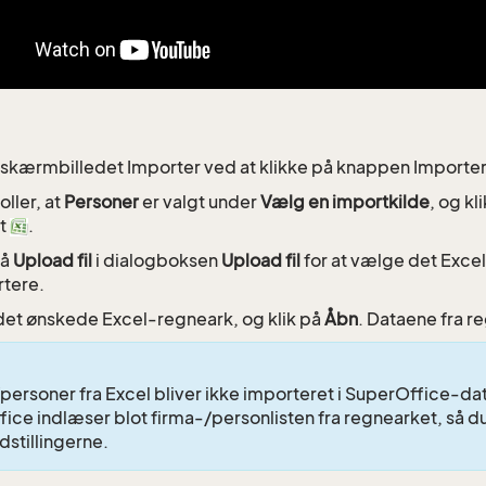
l skærmbilledet Importer ved at klikke på knappen Importer
oller, at
Personer
er valgt under
Vælg en importkilde
, og kl
et
.
på
Upload fil
i dialogboksen
Upload fil
for at vælge det Excel
tere.
det ønskede Excel-regneark, og klik på
Åbn
. Dataene fra re
personer fra Excel bliver ikke importeret i SuperOffice-d
ice indlæser blot firma-/personlisten fra regnearket, så d
dstillingerne.