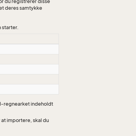
r du registrerer disse
tet deres samtykke
starter.
el-regnearket indeholdt
r at importere, skal du