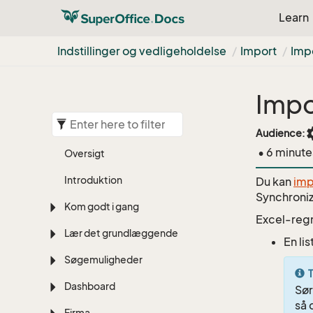
Learn
Indstillinger og vedligeholdelse
Import
Impo
Impo
set
Audience:
• 6 minute
Oversigt
Introduktion
Du kan
imp
Synchroniz
Kom godt i gang
Excel-regn
Lær det grundlæggende
En li
Søgemuligheder
T
Dashboard
Sør
så 
Firma