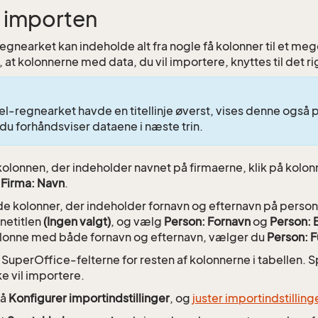
s importen
gnearket kan indeholde alt fra nogle få kolonner til et mege
, at kolonnerne med data, du vil importere, knyttes til det r
el-regnearket havde en titellinje øverst, vises denne også på
 du forhåndsviser dataene i næste trin.
kolonnen, der indeholder navnet på firmaerne, klik på kolon
g
Firma: Navn
.
de kolonner, der indeholder fornavn og efternavn på persone
netitlen
(Ingen valgt)
, og vælg
Person: Fornavn
og
Person: 
lonne med både fornavn og efternavn, vælger du
Person: F
SuperOffice-felterne for resten af kolonnerne i tabellen. S
ke vil importere.
på
Konfigurer importindstillinger
, og
juster importindstillin