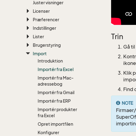
Juster visninger
Licenser
Præferencer
Indstillinger
Trin
Lister
Brugerstyring
Gå ti
Import
Kontr
Introduktion
ikon
Importér fra Excel
Klik 
Importér fra Mac-
impor
adressebog
Find 
Importér fra Gmail
Importér fra ERP
NOTE
Importér produkter
Firmaer/
fra Excel
SuperOff
importin
Opret importfilen
Konfigurer