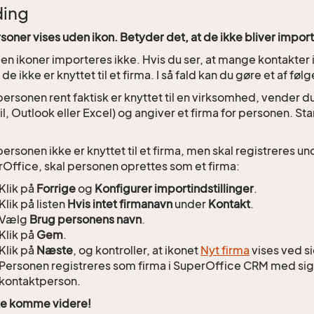
ding
oner vises uden ikon. Betyder det, at de ikke bliver impor
n ikoner importeres ikke. Hvis du ser, at mange kontakter 
 de ikke er knyttet til et firma. I så fald kan du gøre et af føl
personen rent faktisk er knyttet til en virksomhed, vender du
l, Outlook eller Excel) og angiver et firma for personen. St
personen ikke er knyttet til et firma, men skal registreres un
Office, skal personen oprettes som et firma:
Klik på
Forrige
og
Konfigurer importindstillinger
.
Klik på listen
Hvis intet firmanavn
under
Kontakt
.
Vælg
Brug personens navn
.
Klik på
Gem
.
Klik på
Næste
, og kontroller, at ikonet
Nyt firma
vises ved s
Personen registreres som firma i SuperOffice CRM med sig
kontaktperson.
ke komme videre!