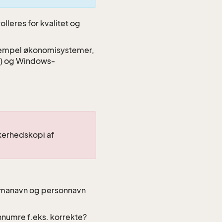
lleres for kvalitet og
ksempel økonomisystemer,
k) og Windows-
kkerhedskopi af
rmanavn og personnavn
nnumre f.eks. korrekte?