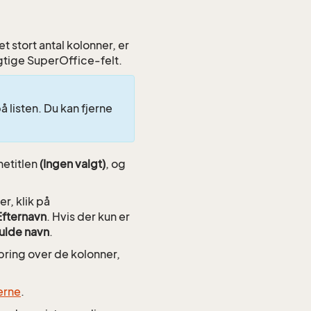
t stort antal kolonner, er
igtige SuperOffice-felt.
 listen. Du kan fjerne
netitlen
(Ingen valgt)
, og
r, klik på
Efternavn
. Hvis der kun er
ulde navn
.
pring over de kolonner,
gerne
.