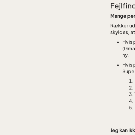
Fejlfin
Mange pers
Rækker ude
skyldes, at
Hvis 
(Gmai
ny.
Hvis 
Super
Jeg kan ik