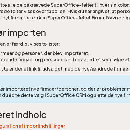
ytte alle de påkrævede SuperOffice-felter til hver sin kolon
de felter vises over tabellen. Hvis du har angivet, at perso
om nyt firma, ser du kun SuperOffice-feltet
Firma: Navn
oblig
ør importen
n er færdig, vises to lister:
irmaer og personer, der blev importeret.
terende firmaer og personer, der blev ændret som følge af
liste er der et link til udvalget med de nye/ændrede firmae
har importeret nye firmaer/personer, og der er problemer
n du åbne dette valg i SuperOffice CRM og slette de nye fi
eret indhold
guration af importindstillinger