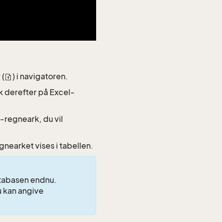
 (
) i navigatoren.
ik derefter på Excel-
-regneark, du vil
gnearket vises i tabellen.
atabasen endnu.
u kan angive