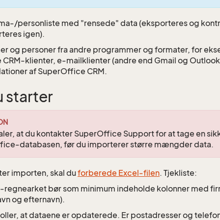
rma-/personliste med "rensede" data (eksporteres og kontro
teres igen).
er og personer fra andre programmer og formater, for e
 CRM-klienter, e-mailklienter (andre end Gmail og Outloo
llationer af SuperOffice CRM.
 starter
ON
aler, at du kontakter SuperOffice Support for at tage en si
ice-databasen, før du importerer større mængder data.
rter importen, skal du
forberede Excel-filen
. Tjekliste:
-regnearket bør som minimum indeholde kolonner med fi
avn og efternavn).
oller, at dataene er opdaterede. Er postadresser og telefo