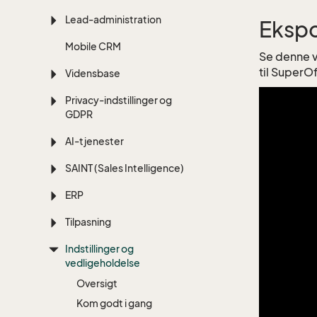
Lead-administration
Ekspo
Mobile CRM
Se denne v
til SuperO
Vidensbase
Privacy-indstillinger og
GDPR
AI-tjenester
SAINT (Sales Intelligence)
ERP
Tilpasning
Indstillinger og
vedligeholdelse
Oversigt
Kom godt i gang