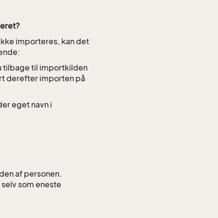
teret?
ikke importeres, kan det
gende:
 tilbage til importkilden
art derefter importen på
der eget navn i
iden af personen.
 selv som eneste