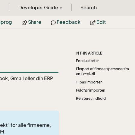
Developer Guide
Search
prog
Share
Feedback
Edit
IN THIS ARTICLE
Før du starter
Eksport af firmaer/personer fra
en Excel-fil
ook, Gmail eller din ERP
Tilpas importen
Fuldfør importen
Relateret indhold
kt" for alle firmaerne,
RM.