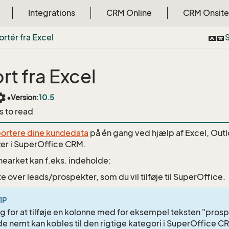
Integrations
CRM Online
CRM Onsite
rtér fra Excel
S
rt fra Excel
tings
•
Version:
10.5
s to read
ortere dine kundedata
på én gang ved hjælp af Excel, Outl
er i SuperOffice CRM.
earket kan f.eks. indeholde:
ste over leads/prospekter, som du vil tilføje til SuperOffice.
IP
g for at tilføje en kolonne med for eksempel teksten "prospe
de nemt kan kobles til den rigtige kategori i SuperOffice C