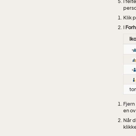
I felt
perso
Klik 
I
Forh
Ik
to
Fjern
en ov
Når d
klikk