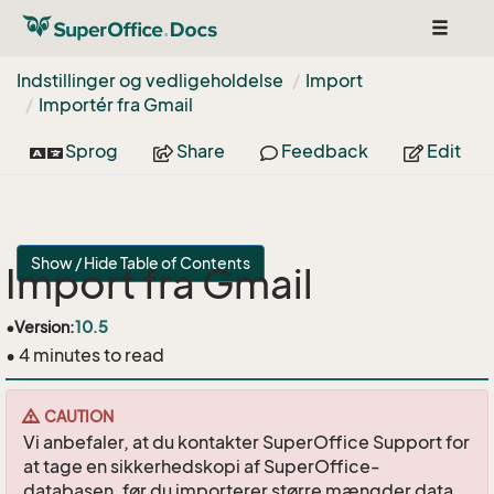
Toggle
navigat
Indstillinger og vedligeholdelse
Import
Importér fra Gmail
Sprog
Share
Feedback
Edit
Show / Hide Table of Contents
Import fra Gmail
•
Version:
10.5
• 4 minutes to read
CAUTION
Vi anbefaler, at du kontakter SuperOffice Support for
at tage en sikkerhedskopi af SuperOffice-
databasen, før du importerer større mængder data.