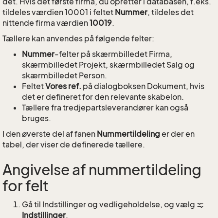
det. Hvis det første firma, du opretter i databasen, f.eks.
tildeles værdien 10001 i feltet
Nummer
, tildeles det
nittende firma værdien
10019
.
Tællere kan anvendes på følgende felter:
Nummer
-felter på skærmbilledet Firma,
skærmbilledet Projekt, skærmbilledet Salg og
skærmbilledet Person.
Feltet
Vores ref.
på dialogboksen Dokument, hvis
det er defineret for den relevante skabelon.
Tællere fra tredjepartsleverandører kan også
bruges.
I den øverste del af fanen
Nummertildeling
er der en
tabel, der viser de definerede tællere.
Angivelse af nummertildeling
for felt
Gå til Indstillinger og vedligeholdelse, og vælg
Indstillinger
.