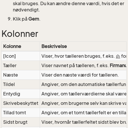
skal bruges. Du kan ændre denne værdi, hvis det er
nødvendigt.
Klik på
Gem
.
Kolonner
Kolonne
Beskrivelse
[Icon]
Viser, hvor tælleren bruges, f.eks.
for
Tæller
Viser navnet på tælleren, f.eks.
Firman
Næste
Viser den næste værdi for tælleren.
Tildel
Angiver, om den automatiske tællerfunkt
Entydig
Angiver, om tællerværdierne skal være un
Skrivebeskyttet
Angiver, om brugerne selv kan skrive vær
Tillad tomt
Angiver, om et tomt tællerfelt er en till
Sidst brugt
Viser, hvornår tællerfeltet sidst blev bru