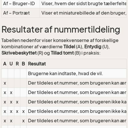
Af – Bruger-ID
Viser, hvem der sidst brugte tællerfelte
Af – Portræt
Viser et miniaturebillede af den bruger, 
Resultater af nummertildeling
Tabellen nedenfor viser konsekvenserne af forskellige
kombinationer af værdierne
Tildel
(A),
Entydig
(U),
Skrivebeskyttet
(R) og
Tillad tomt
(B) i praksis:
A
U
R
B
Resultat
Brugerne kan indtaste, hvad de vil.
x
Der tildeles et nummer, som brugeren kan æn
x
x
Der tildeles et nummer, som brugeren kan ændr
x
x
x
Der tildeles et nummer, som brugeren ikke k
x
x
x
x
Der tildeles et nummer, som brugeren ikke k
x
x
x
Der tildeles et nummer, som brugeren kan ænd