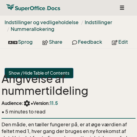
Toggle
navigat
Indstillinger og vedligeholdelse
Indstillinger
Nummerallokering
Sprog
Share
Feedback
Edit
Show / Hide Table of Contents
Angivelse af
nummertildeling
settings
Audience:
•
Version:
11.5
• 5 minutes to read
Den måde, en tæller fungerer på, er at øge værdien af
feltet med 1, hver gang der bruges en ny forekomst af