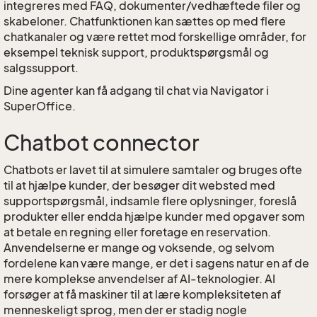
integreres med FAQ, dokumenter/vedhæftede filer og
skabeloner. Chatfunktionen kan sættes op med flere
chatkanaler og være rettet mod forskellige områder, for
eksempel teknisk support, produktspørgsmål og
salgssupport.
Dine agenter kan få adgang til chat via Navigator i
SuperOffice.
Chatbot connector
Chatbots er lavet til at simulere samtaler og bruges ofte
til at hjælpe kunder, der besøger dit websted med
supportspørgsmål, indsamle flere oplysninger, foreslå
produkter eller endda hjælpe kunder med opgaver som
at betale en regning eller foretage en reservation.
Anvendelserne er mange og voksende, og selvom
fordelene kan være mange, er det i sagens natur en af de
mere komplekse anvendelser af AI-teknologier. AI
forsøger at få maskiner til at lære kompleksiteten af
menneskeligt sprog, men der er stadig nogle