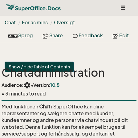
Toggle
navigat
Chat
For admins
Oversigt
Sprog
Share
Feedback
Edit
Show / Hide Table of Contents
Chatadministration
settings
Audience:
•
Version:
10.5
• 3 minutes to read
Med funktionen
Chat
i SuperOffice kan dine
repræsentanter og sælgere chatte med kunder,
kundeemner og andre personer via chatvinduet på dit
websted. Denne funktion kan for eksempel bruges til
service/support og forhåndssalg, og den kan let