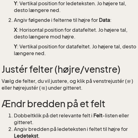
Y
: Vertikal position for ledeteksten. Jo højere tal,
desto længere ned.
Angiv følgende i felterne til højre for
Data
:
X
: Horisontal position for datafeltet. Jo højere tal,
desto længere mod højre.
Y
: Vertikal position for datafeltet. Jo højere tal, desto
længere ned.
Justér felter (højre/venstre)
Vælg de felter, du vil justere, og klik på venstrejustér (
)
eller højrejustér (
) under gitteret.
Ændr bredden på et felt
Dobbeltklik på det relevante felt i
Felt
-listen eller
gitteret.
Angiv bredden på ledeteksten i feltet til højre for
Ledetekst
.