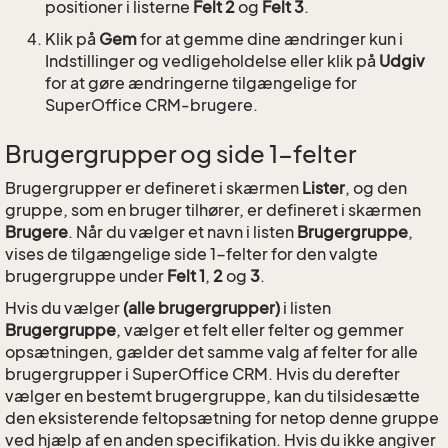
positioner i listerne
Felt 2
og
Felt 3
.
Klik på
Gem
for at gemme dine ændringer kun i
Indstillinger og vedligeholdelse eller klik på
Udgiv
for at gøre ændringerne tilgængelige for
SuperOffice CRM-brugere.
Brugergrupper og side 1-felter
Brugergrupper er defineret i skærmen
Lister
, og den
gruppe, som en bruger tilhører, er defineret i skærmen
Brugere
. Når du vælger et navn i listen
Brugergruppe
,
vises de tilgængelige side 1-felter for den valgte
brugergruppe under
Felt 1
,
2
og
3
.
Hvis du vælger
(alle brugergrupper)
i listen
Brugergruppe
, vælger et felt eller felter og gemmer
opsætningen, gælder det samme valg af felter for alle
brugergrupper i SuperOffice CRM. Hvis du derefter
vælger en bestemt brugergruppe, kan du tilsidesætte
den eksisterende feltopsætning for netop denne gruppe
ved hjælp af en anden specifikation. Hvis du ikke angiver