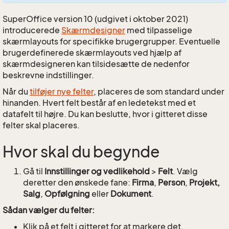
SuperOffice version 10 (udgivet i oktober 2021)
introducerede
Skærmdesigner
med tilpasselige
skærmlayouts for specifikke brugergrupper. Eventuelle
brugerdefinerede skærmlayouts ved hjælp af
skærmdesigneren kan tilsidesætte de nedenfor
beskrevne indstillinger.
Når du
tilføjer nye felter
, placeres de som standard under
hinanden. Hvert felt består af en ledetekst med et
datafelt til højre. Du kan beslutte, hvor i gitteret disse
felter skal placeres.
Hvor skal du begynde
Gå til
Innstillinger og vedlikehold
>
Felt
. Vælg
deretter den ønskede fane:
Firma
,
Person
,
Projekt,
Salg
,
Opfølgning
eller
Dokument
.
Sådan vælger du felter:
Klik på et felt i gitteret for at markere det.