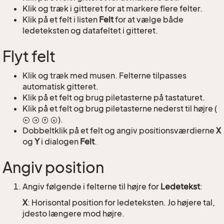
Klik og træk i gitteret for at markere flere felter.
Klik på et felt i listen
Felt
for at vælge både
ledeteksten og datafeltet i gitteret.
Flyt felt
Klik og træk med musen. Felterne tilpasses
automatisk gitteret.
Klik på et felt og brug piletasterne på tastaturet.
Klik på et felt og brug piletasterne nederst til højre (
).
Dobbeltklik på et felt og angiv positionsværdierne
X
og
Y
i dialogen
Felt
.
Angiv position
Angiv følgende i felterne til højre for
Ledetekst
:
X
: Horisontal position for ledeteksten. Jo højere tal,
jdesto længere mod højre.