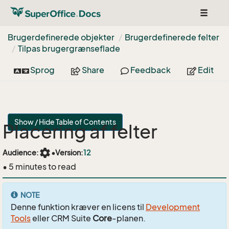
Toggle
navigat
Brugerdefinerede objekter
Brugerdefinerede felter
Tilpas brugergrænseflade
Sprog
Share
Feedback
Edit
Show / Hide Table of Contents
Placering af felter
settings
Audience:
•
Version:
12
• 5 minutes to read
NOTE
Denne funktion kræver en licens til
Development
Tools
eller CRM Suite
Core
-planen.