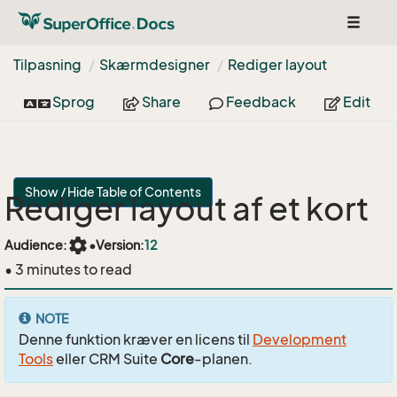
Toggle
navigat
Tilpasning
Skærmdesigner
Rediger layout
Sprog
Share
Feedback
Edit
Show / Hide Table of Contents
Rediger layout af et kort
settings
Audience:
•
Version:
12
• 3 minutes to read
NOTE
Denne funktion kræver en licens til
Development
Tools
eller CRM Suite
Core
-planen.