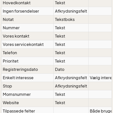
Hovedkontakt
Tekst
Ingen forsendelser
Afkrydsningsfelt
Notat
Tekstboks
Nummer
Tekst
Vores kontakt
Tekst
Vores servicekontakt
Tekst
Telefon
Tekst
Prioritet
Tekst
Registreringsdato
Dato
Enkelt interesse
Afkrydsningsfelt
Vælg interes
Stop
Afkrydsningsfelt
Momsnummer
Tekst
Website
Tekst
Tilpassede felter
Både bruger