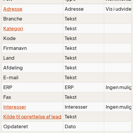
Adresse
Adresse
Vis i udvidet
Branche
Tekst
Kategori
Tekst
Kode
Tekst
Firmanavn
Tekst
Land
Tekst
Afdeling
Tekst
E-mail
Tekst
ERP
ERP
Ingen mulig
Fax
Tekst
Interesser
Interesser
Ingen muli
Kilde til oprettelse af lead
Tekst
Opdateret
Dato