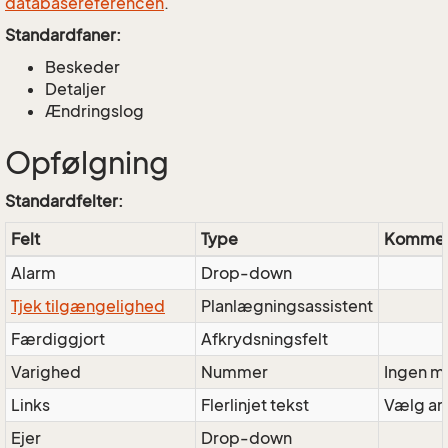
databasereferencen
.
Standardfaner:
Beskeder
Detaljer
Ændringslog
Opfølgning
Standardfelter:
Felt
Type
Kommen
Alarm
Drop-down
Tjek tilgængelighed
Planlægningsassistent
Færdiggjort
Afkrydsningsfelt
Varighed
Nummer
Ingen m
Links
Flerlinjet tekst
Vælg ant
Ejer
Drop-down