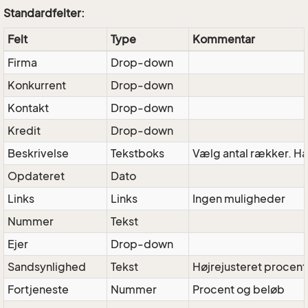
Standardfelter:
Felt
Type
Kommentar
Firma
Drop-down
Konkurrent
Drop-down
Kontakt
Drop-down
Kredit
Drop-down
Beskrivelse
Tekstboks
Vælg antal rækker. Ha
Opdateret
Dato
Links
Links
Ingen muligheder
Nummer
Tekst
Ejer
Drop-down
Sandsynlighed
Tekst
Højrejusteret procent
Fortjeneste
Nummer
Procent og beløb