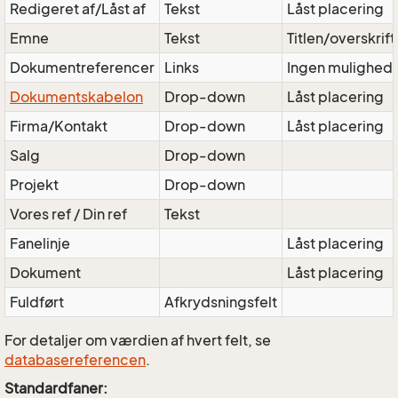
Redigeret af/Låst af
Tekst
Låst placering
Emne
Tekst
Titlen/overskrif
Dokumentreferencer
Links
Ingen mulighed
Dokumentskabelon
Drop-down
Låst placering
Firma/Kontakt
Drop-down
Låst placering
Salg
Drop-down
Projekt
Drop-down
Vores ref / Din ref
Tekst
Fanelinje
Låst placering
Dokument
Låst placering
Fuldført
Afkrydsningsfelt
For detaljer om værdien af hvert felt, se
databasereferencen
.
Standardfaner: