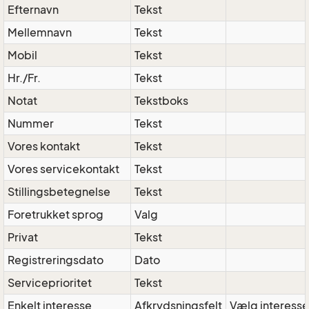
Efternavn
Tekst
Mellemnavn
Tekst
Mobil
Tekst
Hr./Fr.
Tekst
Notat
Tekstboks
Nummer
Tekst
Vores kontakt
Tekst
Vores servicekontakt
Tekst
Stillingsbetegnelse
Tekst
Foretrukket sprog
Valg
Privat
Tekst
Registreringsdato
Dato
Serviceprioritet
Tekst
Enkelt interesse
Afkrydsningsfelt
Vælg interesse 