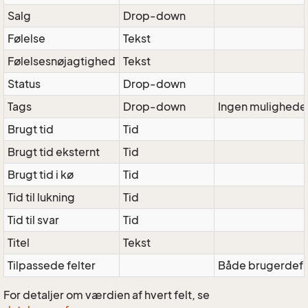
Salg
Drop-down
Følelse
Tekst
Følelsesnøjagtighed
Tekst
Status
Drop-down
Tags
Drop-down
Ingen mulighede
Brugt tid
Tid
Brugt tid eksternt
Tid
Brugt tid i kø
Tid
Tid til lukning
Tid
Tid til svar
Tid
Titel
Tekst
Tilpassede felter
Både brugerdefi
For detaljer om værdien af hvert felt, se