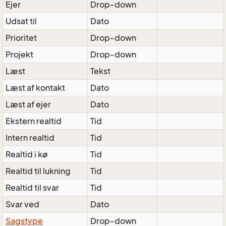
Ejer
Drop-down
Udsat til
Dato
Prioritet
Drop-down
Projekt
Drop-down
Læst
Tekst
Læst af kontakt
Dato
Læst af ejer
Dato
Ekstern realtid
Tid
Intern realtid
Tid
Realtid i kø
Tid
Realtid til lukning
Tid
Realtid til svar
Tid
Svar ved
Dato
Sagstype
Drop-down