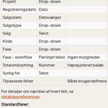
Projekt
Drop-down
Registreringsdato
Dato
Salgsdato
Datovælger
Salgstype
Drop-down
Salg
Tekst
Kilde
Drop-down
Fase
Drop-down
Fase - workflow
Flerlinjet tekst
Ingen muligheder
Totalomkostning
Nummer
Højrejusteret beløb
Synlig for
Tekst
Tilpassede felter
Både brugerdefinered
For detaljer om værdien af hvert felt, se
databasereferencen
.
Standardfaner: