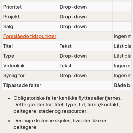
Prioritet
Drop-down
Projekt
Drop-down
Salg
Drop-down
Foreslåede tidspunkter
Ingen m
Titel
Tekst
Låst pla
Type
Drop-down
Låst pla
Videolink
Tekst
Ingen m
Synlig for
Drop-down
Ingen m
Tilpassede felter
Både br
Obligatoriske felter kan ikke flyttes eller fjernes.
Dette gælder for: titel, type, tid, firma/kontakt,
deltagere, steder og ressourcer.
Den højre kolonne skjules, hvis der ikke er
deltagere.