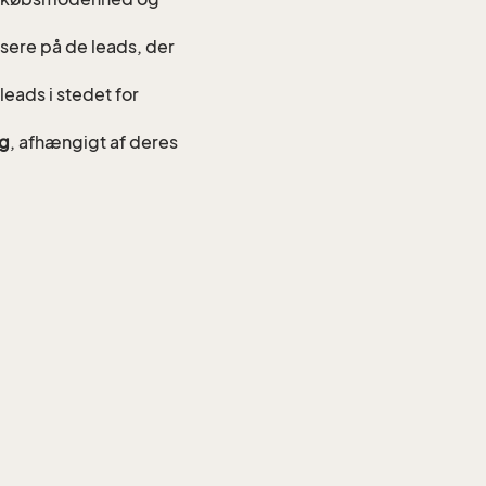
usere på de leads, der
 leads i stedet for
lg
, afhængigt af deres