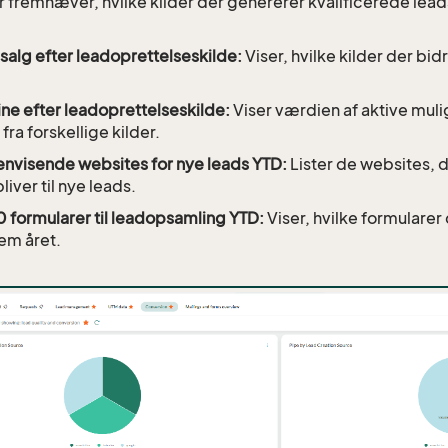
r fremhæver, hvilke kilder der genererer kvalificerede leads
 salg efter leadoprettelseskilde:
Viser, hvilke kilder der bid
ine efter leadoprettelseskilde:
Viser værdien af aktive mulig
fra forskellige kilder.
nvisende websites for nye leads YTD:
Lister de websites, d
liver til nye leads.
0 formularer til leadopsamling YTD:
Viser, hvilke formularer
em året.