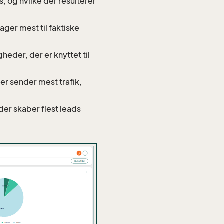
, og hvilke der resulterer
rager mest til faktiske
heder, der er knyttet til
er sender mest trafik,
 der skaber flest leads