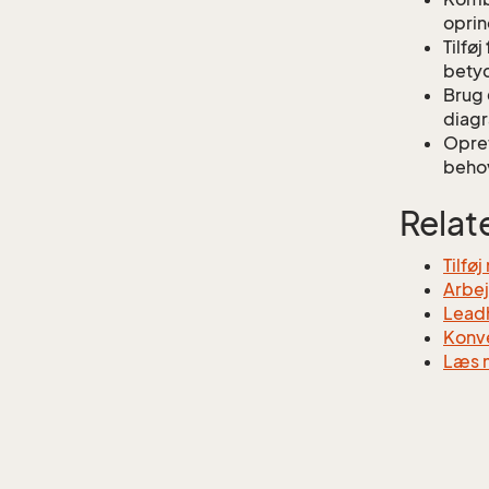
oprin
Tilføj
bety
Brug
diag
Opret
beho
Relat
Tilfø
Arbe
Lead
Konve
Læs m