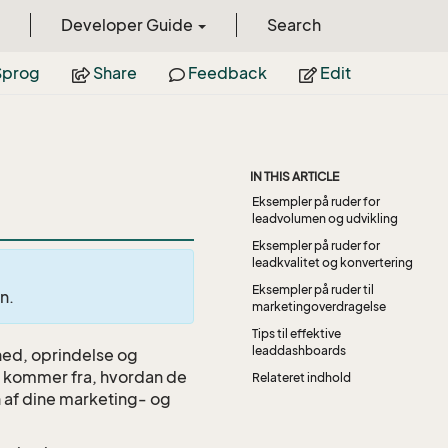
Developer Guide
Search
prog
Share
Feedback
Edit
IN THIS ARTICLE
Eksempler på ruder for
leadvolumen og udvikling
Eksempler på ruder for
leadkvalitet og konvertering
Eksempler på ruder til
n.
marketingoverdragelse
Tips til effektive
leaddashboards
ed, oprindelse og
s kommer fra, hvordan de
Relateret indhold
n af dine marketing- og