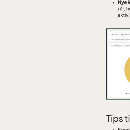
Nye l
i år,
aktiv
Tips 
Komb