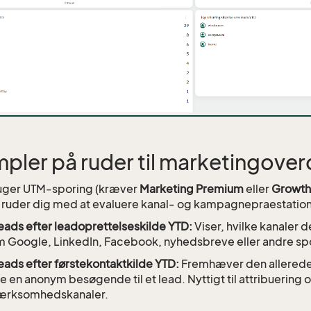
pler på ruder til marketingove
ruger UTM-sporing (kræver
Marketing Premium
eller
Growth
 ruder dig med at evaluere kanal- og kampagnepraestatione
eads efter leadoprettelseskilde YTD:
Viser, hvilke kanaler 
 Google, LinkedIn, Facebook, nyhedsbreve eller andre spo
eads efter førstekontaktkilde YTD:
Fremhæver den allerede f
e en anonym besøgende til et lead. Nyttigt til attribuering o
rksomhedskanaler.