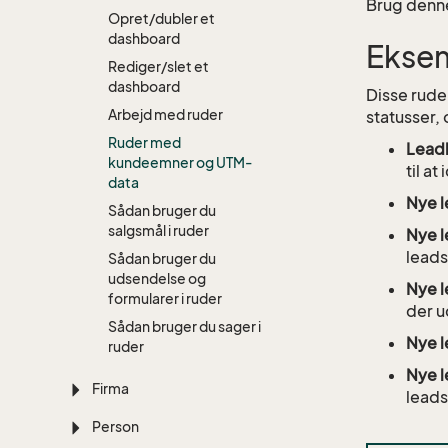
Brug denne
Opret/dubler et
dashboard
Eksem
Rediger/slet et
dashboard
Disse rude
Arbejd med ruder
statusser,
Ruder med
Leadk
kundeemner og UTM-
til at
data
Nye l
Sådan bruger du
salgsmål i ruder
Nye l
leads
Sådan bruger du
udsendelse og
Nye l
formularer i ruder
der u
Sådan bruger du sager i
Nye l
ruder
Nye l
Firma
leads
Person