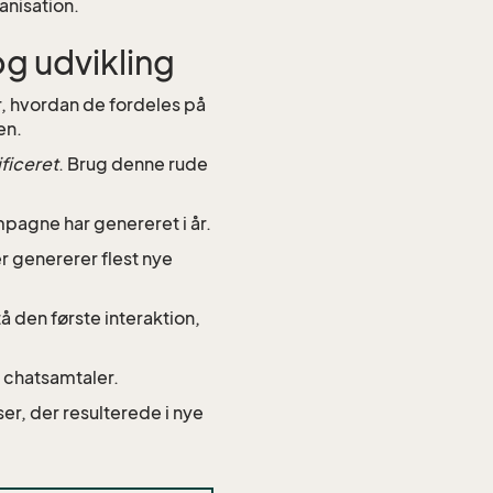
anisation.
g udvikling
, hvordan de fordeles på
en.
ificeret
. Brug denne rude
pagne har genereret i år.
er genererer flest nye
 den første interaktion,
 chatsamtaler.
er, der resulterede i nye