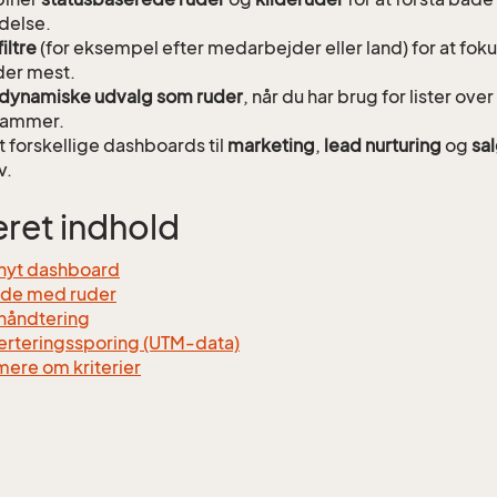
delse.
filtre
(for eksempel efter medarbejder eller land) for at fok
der mest.
dynamiske udvalg som ruder
, når du har brug for lister over
rammer.
 forskellige dashboards til
marketing
,
lead nurturing
og
sa
v.
eret indhold
j nyt dashboard
jde med ruder
håndtering
rteringssporing (UTM-data)
ere om kriterier