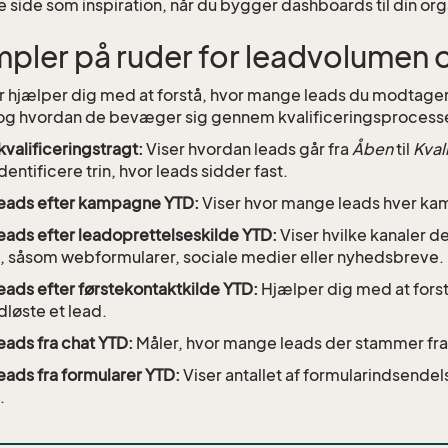
 side som inspiration, når du bygger dashboards til din org
pler på ruder for leadvolumen o
r hjælper dig med at forstå, hvor mange leads du modtager
 og hvordan de bevæger sig gennem kvalificeringsprocess
valificeringstragt:
Viser hvordan leads går fra
Åben
til
Kval
 identificere trin, hvor leads sidder fast.
eads efter kampagne YTD:
Viser hvor mange leads hver kam
eads efter leadoprettelseskilde YTD:
Viser hvilke kanaler d
, såsom webformularer, sociale medier eller nyhedsbreve.
eads efter førstekontaktkilde YTD:
Hjælper dig med at forstå
dløste et lead.
eads fra chat YTD:
Måler, hvor mange leads der stammer fra
eads fra formularer YTD:
Viser antallet af formularindsendels
.