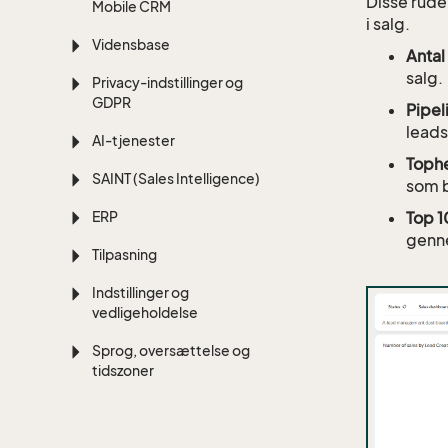
Disse rude
Mobile CRM
i salg.
Vidensbase
Antal
salg.
Privacy-indstillinger og
GDPR
Pipel
leads 
AI-tjenester
Tophe
SAINT (Sales Intelligence)
som b
Top 1
ERP
genn
Tilpasning
Indstillinger og
vedligeholdelse
Sprog, oversættelse og
tidszoner