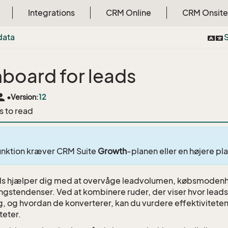
Integrations
CRM Online
CRM Onsite
data
S
board for leads
rson
•
Version:
12
s to read
unktion kræver CRM Suite
Growth
-planen eller en højere pla
s hjælper dig med at overvåge leadvolumen, købsmodenh
ngstendenser. Ved at kombinere ruder, der viser hvor lead
ig, og hvordan de konverterer, kan du vurdere effektivitete
teter.