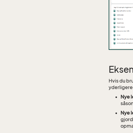
Eksem
Hvis du b
yderligere
Nye l
såsom
Nye l
gjord
opmæ