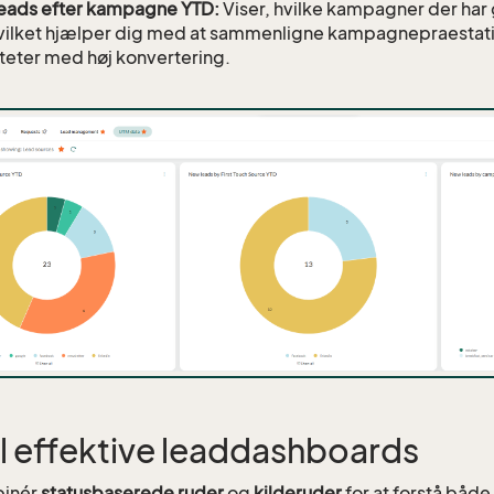
eads efter kampagne YTD:
Viser, hvilke kampagner der har 
 hvilket hjælper dig med at sammenligne kampagnepraestati
iteter med høj konvertering.
til effektive leaddashboards
inér
statusbaserede ruder
og
kilderuder
for at forstå bå