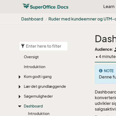
Learn
Dashboard
Ruder med kundeemner og UTM-
Dash
pe
Audience:
• 4 minute
Oversigt
Introduktion
NOTE
Kom godt i gang
Denne f
Lær det grundlæggende
Dashboard
Søgemuligheder
konverteri
udvikler s
Dashboard
salgsaktivi
Introduktion