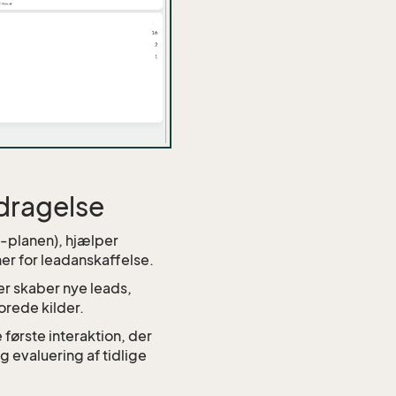
rdragelse
-planen), hjælper
r for leadanskaffelse.
der skaber nye leads,
rede kilder.
ørste interaktion, der
g evaluering af tidlige