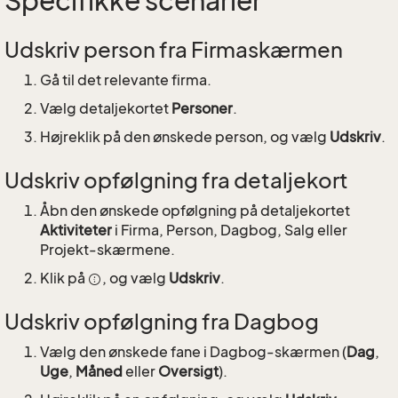
Specifikke scenarier
Udskriv person fra Firmaskærmen
Gå til det relevante firma.
Vælg detaljekortet
Personer
.
Højreklik på den ønskede person, og vælg
Udskriv
.
Udskriv opfølgning fra detaljekort
Åbn den ønskede opfølgning på detaljekortet
Aktiviteter
i Firma, Person, Dagbog, Salg eller
Projekt-skærmene.
Klik på
, og vælg
Udskriv
.
Udskriv opfølgning fra Dagbog
Vælg den ønskede fane i Dagbog-skærmen (
Dag
,
Uge
,
Måned
eller
Oversigt
).