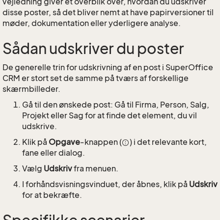
vejledning giver et overblik over, hvordan du udskriver
disse poster, så det bliver nemt at have papirversioner til
møder, dokumentation eller yderligere analyse.
Sådan udskriver du poster
De generelle trin for udskrivning af en post i SuperOffice
CRM er stort set de samme på tværs af forskellige
skærmbilleder.
Gå til den ønskede post: Gå til Firma, Person, Salg,
Projekt eller Sag for at finde det element, du vil
udskrive.
Klik på
Opgave
-knappen (
) i det relevante kort,
fane eller dialog.
Vælg
Udskriv
fra menuen.
I forhåndsvisningsvinduet, der åbnes, klik på
Udskriv
for at bekræfte.