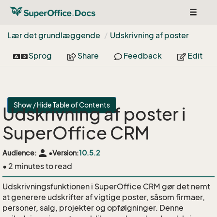
Toggle
navigat
Lær det grundlæggende
Udskrivning af poster
Sprog
Share
Feedback
Edit
Show / Hide Table of Contents
Udskrivning af poster i
SuperOffice CRM
person
Audience:
•
Version:
10.5.2
• 2 minutes to read
Udskrivningsfunktionen i SuperOffice CRM gør det nemt
at generere udskrifter af vigtige poster, såsom firmaer,
personer, salg, projekter og opfølgninger. Denne