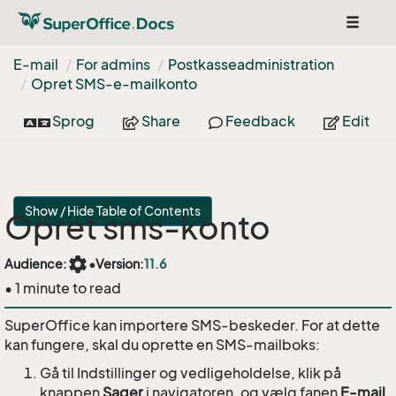
Toggle
navigat
E-mail
For admins
Postkasseadministration
Opret SMS-e-mailkonto
Sprog
Share
Feedback
Edit
Show / Hide Table of Contents
Opret sms-konto
settings
Audience:
•
Version:
11.6
• 1 minute to read
SuperOffice kan importere SMS-beskeder. For at dette
kan fungere, skal du oprette en SMS-mailboks:
Gå til Indstillinger og vedligeholdelse, klik på
knappen
Sager
i navigatoren, og vælg fanen
E-mail
.