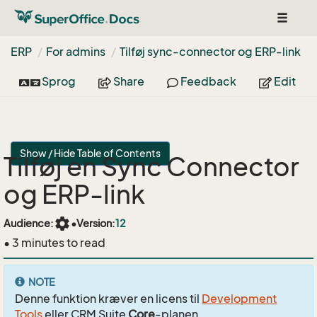
Toggle
navigat
ERP
For admins
Tilføj sync-connector og ERP-link
Sprog
Share
Feedback
Edit
Show / Hide Table of Contents
Tilføj en Sync Connector
og ERP-link
settings
Audience:
•
Version:
12
• 3 minutes to read
NOTE
Denne funktion kræver en licens til
Development
Tools
eller CRM Suite
Core
-planen.