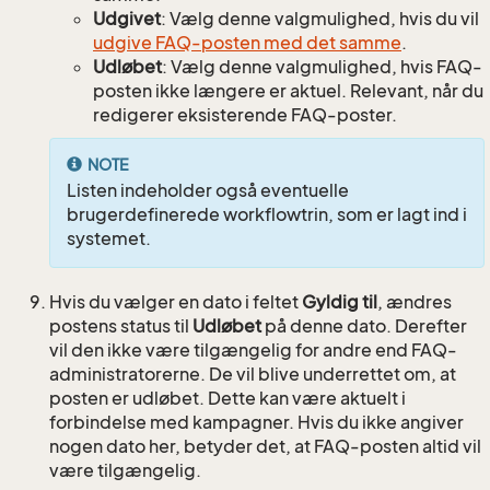
Udgivet
: Vælg denne valgmulighed, hvis du vil
udgive FAQ-posten med det samme
.
Udløbet
: Vælg denne valgmulighed, hvis FAQ-
posten ikke længere er aktuel. Relevant, når du
redigerer eksisterende FAQ-poster.
NOTE
Listen indeholder også eventuelle
brugerdefinerede workflowtrin, som er lagt ind i
systemet.
Hvis du vælger en dato i feltet
Gyldig til
, ændres
postens status til
Udløbet
på denne dato. Derefter
vil den ikke være tilgængelig for andre end FAQ-
administratorerne. De vil blive underrettet om, at
posten er udløbet. Dette kan være aktuelt i
forbindelse med kampagner. Hvis du ikke angiver
nogen dato her, betyder det, at FAQ-posten altid vil
være tilgængelig.