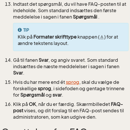
Indtast det spørgsmål, du vil have FAQ-posten til at
indeholde. Som standard indsættes den første
meddelelse i sagen i fanen
Spørgsmål
.
TIP
Klik på
Formater skrifttype
knappen (
) for at
ændre tekstens layout.
Gå til fanen
Svar
, og angiv svaret. Som standard
indsættes de næste meddelelser i sagen i fanen
Svar
.
Hvis du har mere end ét
sprog
, skal du vælge de
forskellige
sprog
, i sidefoden og gentage trinnene
for
Spørgsmål
og
svar
.
Klik på
OK
, når du er færdig. Skærmbilledet
FAQ-
post
vises, og dit forslag til en FAQ-post sendes til
administratoren, som kan udgive den.