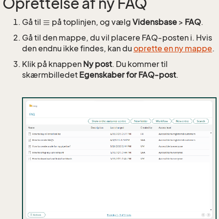
Oprettelse af ny FAQ
Gå til
på toplinjen, og vælg
Vidensbase
>
FAQ
.
Gå til den mappe, du vil placere FAQ-posten i. Hvis
den endnu ikke findes, kan du
oprette en ny mappe
.
Klik på knappen
Ny post
. Du kommer til
skærmbilledet
Egenskaber for FAQ-post
.