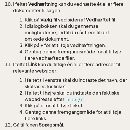
I feltet
Vedhæftning
kan du vedhæfte ét eller flere
dokumenter til sagen:
Klik på
Vælg fil
ved siden af
Vedhæftet fil
.
I dialogboksen skal du gennemse
mulighederne, indtil du når frem til det
ønskede dokument.
Klik på
+
for at tilføje vedhæftningen.
Gentag denne fremgangsmåde for at tilføje
flere vedhæftede filer.
I feltet
Link
kan du tilføje én eller flere adresser til
relevante websider:
I feltet til venstre skal du indtaste det navn, der
skal vises for linket.
I feltet til højre skal du indtaste den faktiske
webadresse efter
http://
Klik på
+
for at tilføje linket.
Gentag denne fremgangsmåde for at tilføje
flere links.
Gå til fanen
Spørgsmål
.