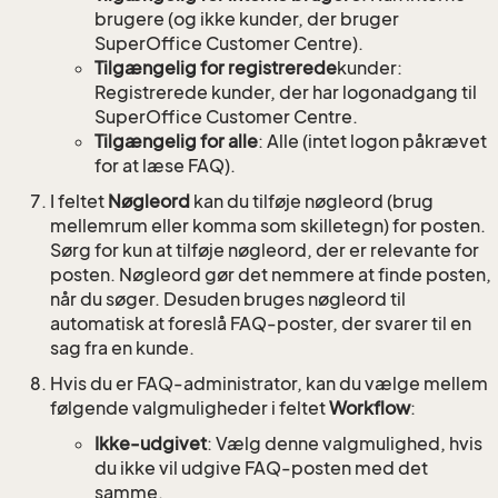
brugere (og ikke kunder, der bruger
SuperOffice Customer Centre).
Tilgængelig for registrerede
kunder:
Registrerede kunder, der har logonadgang til
SuperOffice Customer Centre.
Tilgængelig for alle
: Alle (intet logon påkrævet
for at læse FAQ).
I feltet
Nøgleord
kan du tilføje nøgleord (brug
mellemrum eller komma som skilletegn) for posten.
Sørg for kun at tilføje nøgleord, der er relevante for
posten. Nøgleord gør det nemmere at finde posten,
når du søger. Desuden bruges nøgleord til
automatisk at foreslå FAQ-poster, der svarer til en
sag fra en kunde.
Hvis du er FAQ-administrator, kan du vælge mellem
følgende valgmuligheder i feltet
Workflow
:
Ikke-udgivet
: Vælg denne valgmulighed, hvis
du ikke vil udgive FAQ-posten med det
samme.