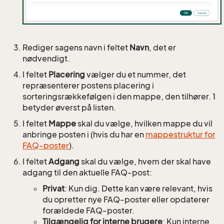
Rediger sagens navn i feltet
Navn
, det er
nødvendigt.
I feltet
Placering
vælger du et nummer, det
repræsenterer postens placering i
sorteringsrækkefølgen i den mappe, den tilhører. 1
betyder øverst på listen.
I feltet
Mappe
skal du vælge, hvilken mappe du vil
anbringe posten i (hvis du har en
mappestruktur for
FAQ-poster
).
I feltet
Adgang
skal du vælge, hvem der skal have
adgang til den aktuelle FAQ-post:
Privat
: Kun dig. Dette kan være relevant, hvis
du opretter nye FAQ-poster eller opdaterer
forældede FAQ-poster.
Tilgængelig for interne brugere
: Kun interne