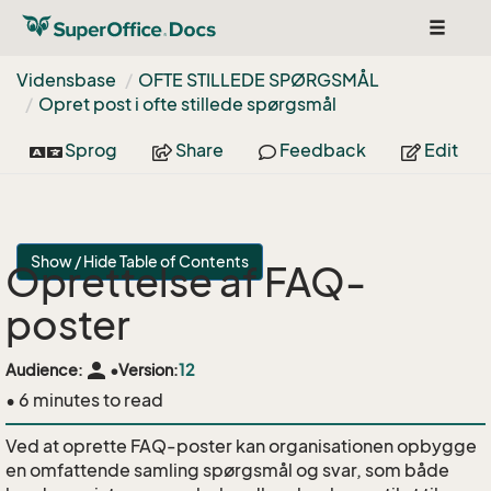
Toggle
navigat
Vidensbase
OFTE STILLEDE SPØRGSMÅL
Opret post i ofte stillede spørgsmål
Sprog
Share
Feedback
Edit
Show / Hide Table of Contents
Oprettelse af FAQ-
poster
person
Audience:
•
Version:
12
• 6 minutes to read
Ved at oprette FAQ-poster kan organisationen opbygge
en omfattende samling spørgsmål og svar, som både