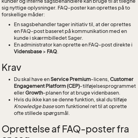
kunder og interne sagsbehandlere kan bruge til at tilegne
sig nyttige oplysninger. FAQ-poster kan oprettes på to
forskellige måder:
En sagsbehandler tager initiativ til, at der oprettes
en FAQ-post baseret på kommunikation med en
kunde i skærmbilledet Sager.
En administrator kan oprette en FAQ-post direkte i
Vidensbase
>
FAQ
.
Krav
Du skal have en
Service Premium
-licens,
Customer
Engagement Platform (CEP)
-tilføjelsesprogrammet
eller
Growth
-planen for at bruge videnbasen.
Hvis du ikke kan se denne funktion, skal du tilføje
Knowledge base
som funktionel ret til at oprette
ofte stillede spørgsmål.
Oprettelse af FAQ-poster fra