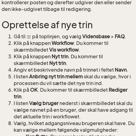
kontrollerer posten og derefter udgiver den eller sender
den ikke-udgivet tilbage til redigering.
Oprettelse af nye trin
Gå til
på toplinjen, og vælg
Vidensbase
>
FAQ
.
Klik på knappen
Workflow
. Du kommer til
skærmbilledet
Vis workflow
.
Klik på knappen
Nyt trin
. Du kommer til
skærmbilledet
Nyt trin
.
Angiv et beskrivende navn på trinnet i feltet
Navn
.
I listen
Anbring nyt trin mellem
skal du vælge, hvor i
processen du vil sætte det nye trin ind.
Klik på
OK
. Du kommer til skærmbilledet
Rediger
trin
.
I listen
Vælg bruger
nederst i skærmbilledet skal du
vælge navnet på en bruger, der skal have adgang til
det aktuelle trin i workflowet.
Vælg, hvilket adgangsniveau brugeren skal have. Du
kan vælge mellem følgende valgmuligheder: