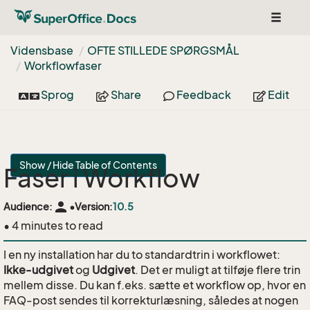
Toggle
navigat
Vidensbase
OFTE STILLEDE SPØRGSMÅL
Workflowfaser
Sprog
Share
Feedback
Edit
Show / Hide Table of Contents
Faser i Workflow
person
Audience:
•
Version:
10.5
• 4 minutes to read
I en ny installation har du to standardtrin i workflowet:
Ikke-udgivet
og
Udgivet
. Det er muligt at tilføje flere trin
mellem disse. Du kan f.eks. sætte et workflow op, hvor en
FAQ-post sendes til korrekturlæsning, således at nogen