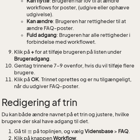
Kan flytte
: Brugeren har lov til at ændre
workflows for poster, (udgive eller ophæve
udgivelse).
Kan ændre
: Brugeren har rettigheder til at
ændre FAQ-poster.
Fuld adgang
: Brugeren har alle rettigheder i
forbindelse med workflowet.
Klik på
+
for at tilføje brugeren på listen under
Brugeradgang
.
Gentag trinnene 7-9 ovenfor, hvis du vil tilføje flere
brugere.
Klik på
OK
. Trinnet oprettes og er nu tilgængeligt,
når du udgiver FAQ-poster.
Redigering af trin
Du kan både ændre navnet på et trin og justere, hvilke
brugere der skal have adgang til det.
Gå til
på toplinjen, og vælg
Vidensbase
>
FAQ
.
Klik på knappen
Workflow
.