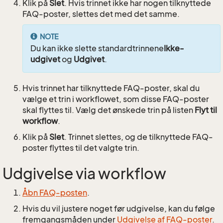
Klik på
Slet
. Hvis trinnet ikke har nogen tilknyttede
FAQ-poster, slettes det med det samme.
NOTE
Du kan ikke slette standardtrinnene
Ikke-
udgivet
og
Udgivet
.
Hvis trinnet har tilknyttede FAQ-poster, skal du
vælge et trin i workflowet, som disse FAQ-poster
skal flyttes til. Vælg det ønskede trin på listen
Flyt til
workflow
.
Klik på
Slet
. Trinnet slettes, og de tilknyttede FAQ-
poster flyttes til det valgte trin.
Udgivelse via workflow
Åbn FAQ-posten
.
Hvis du vil justere noget før udgivelse, kan du følge
fremgangsmåden under
Udgivelse af FAQ-poster
.