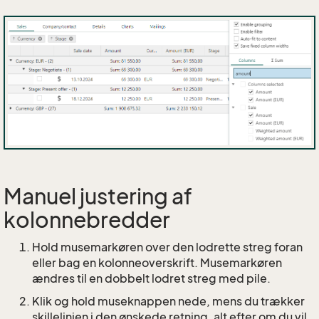
Manuel justering af
kolonnebredder
Hold musemarkøren over den lodrette streg foran
eller bag en kolonneoverskrift. Musemarkøren
ændres til en dobbelt lodret streg med pile.
Klik og hold museknappen nede, mens du trækker
skillelinjen i den ønskede retning, alt efter om du vil