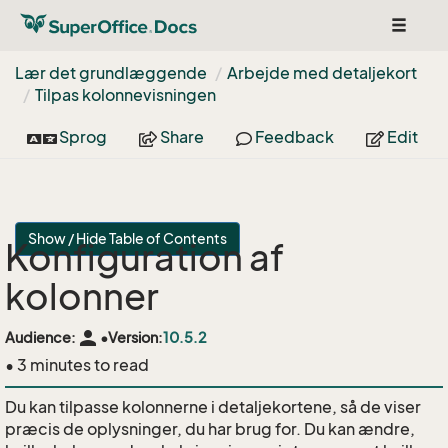
Toggle
navigat
Lær det grundlæggende
Arbejde med detaljekort
Tilpas kolonnevisningen
Sprog
Share
Feedback
Edit
Show / Hide Table of Contents
Konfiguration af
kolonner
person
Audience:
•
Version:
10.5.2
• 3 minutes to read
Du kan tilpasse kolonnerne i detaljekortene, så de viser
præcis de oplysninger, du har brug for. Du kan ændre,