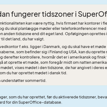
an fungerer tidszoner i SuperO
ktionaliteten kan være nyttig, hvis firmaet har kontorer i f
 og du skal planlægge møder eller telefonkonferencer med 
n anden tidszone end dit eget land. Opfølgingen oprettes i s
til det land, du har valgt.
ovedkontor f.eks. ligger i Danmark, og du skal have et møde
kaberne, som befinder sig i Finland og USA, kan du opret
og derefter kontrollere, hvornår det er i amerikansk og finsk
gå at oprette et møde, som foregår midt om natten amerika
til mødet, vises mødet i den tidszone, de har angivet i der
vom du har oprettet mødet i dansk tid.
 understøtter sommertid.
ger, som du har oprettet, før du aktiverede tidszoner, beva
ard for din SuperOffice-database.