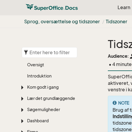
Learn
Sprog, oversættelse og tidszoner
Tidszoner
Tids
pe
Audience:
• 4 minute
Oversigt
Introduktion
SuperOffic
aktiveret, 
Kom godt i gang
venstre i k
Lær det grundlæggende
NOTE
Søgemuligheder
Brug af t
Indstilli
Dashboard
tidszone
tidszone
Firma