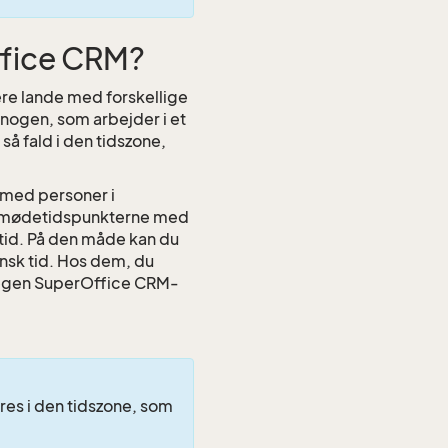
ffice CRM?
lere lande med forskellige
nogen, som arbejder i et
å fald i den tidszone,
 med personer i
te mødetidspunkterne med
 tid. På den måde kan du
nsk tid. Hos dem, du
es egen SuperOffice CRM-
res i den tidszone, som