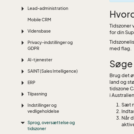
Lead-administration
Hvord
Mobile CRM
Tidszoner v
Vidensbase
for din Su
Tidszonelis
Privacy-indstillinger og
med flag.
GDPR
AI-tjenester
Søge 
SAINT (Sales Intelligence)
Brug det ø
land og stø
ERP
tidszone C
Tilpasning
i Australie
Sæt m
Indstillinger og
Indta
vedligeholdelse
Når d
Sprog, oversættelse og
aktiv
tidszoner