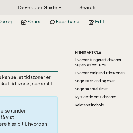
Developer Guide
Search
prog
Share
Feedback
Edit
IN THIS ARTICLE
Hvordan fungerer tidszoner i
SuperOffice CRM?
Hvordan vælger du tidszoner?
kan se, at tidszoner er
Søge efter land og byer
ket tidszone, nederst til
Søge på antal timer
Nyttige tip om tidszoner
Relateret indhold
ldelse (under
 få vist
e hjælp til, hvordan