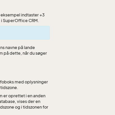
or eksempel indtaster +3
ne i SuperOffice CRM.
ens navne på lande
 på dette, når du søger
infoboks med oplysninger
 tidszone.
 er oprettet i en anden
tabase, vises der en
dszone og i tidszonen for