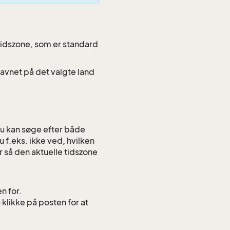
tidszone, som er standard
 navnet på det valgte land
Du kan søge efter både
 f.eks. ikke ved, hvilken
r så den aktuelle tidszone
n for.
klikke på posten for at