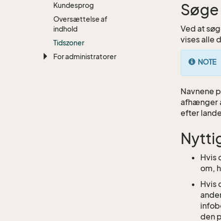
Kundesprog
Søge 
Oversættelse af
Ved at søge
indhold
vises alle
Tidszoner
For administratorer
NOTE
Navnene på
afhænger a
efter land
Nytti
Hvis 
om, h
Hvis 
anden
infob
den p