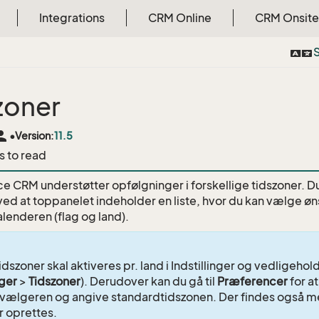
Integrations
CRM Online
CRM Onsite
S
zoner
rson
•
Version:
11.5
s to read
e CRM understøtter opfølgninger i forskellige tidszoner. Du 
ved at toppanelet indeholder en liste, hvor du kan vælge øns
alenderen (flag og land).
idszoner skal aktiveres pr. land i Indstillinger og vedligeho
nger
>
Tidszoner
). Derudover kan du gå til
Præferencer
for at
vælgeren og angive standardtidszonen. Der findes også mer
r oprettes.