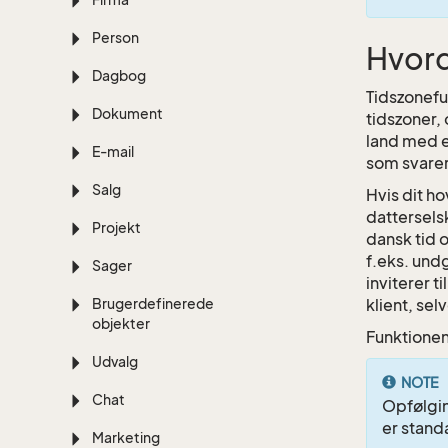
Person
Hvord
Dagbog
Tidszonefun
Dokument
tidszoner,
land med e
E-mail
som svarer 
Salg
Hvis dit h
dattersels
Projekt
dansk tid 
f.eks. und
Sager
inviterer 
Brugerdefinerede
klient, sel
objekter
Funktionen
Udvalg
NOTE
Chat
Opfølgin
er stand
Marketing