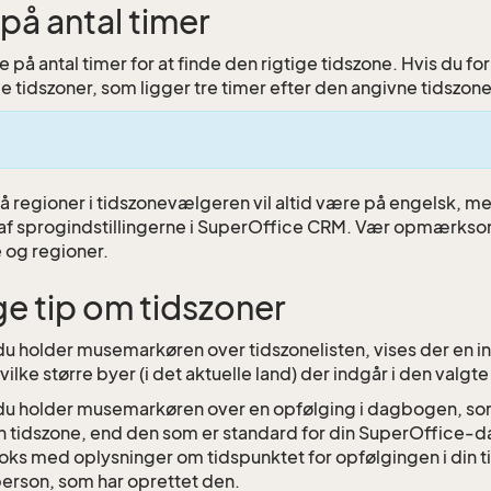
på antal timer
 på antal timer for at finde den rigtige tidszone. Hvis du f
 de tidszoner, som ligger tre timer efter den angivne tidszo
 regioner i tidszonevælgeren vil altid være på engelsk, m
f sprogindstillingerne i SuperOffice CRM. Vær opmærksom
e og regioner.
ge tip om tidszoner
du holder musemarkøren over tidszonelisten, vises der en 
vilke større byer (i det aktuelle land) der indgår i den valgte
du holder musemarkøren over en opfølging i dagbogen, som
 tidszone, end den som er standard for din SuperOffice-da
oks med oplysninger om tidspunktet for opfølgingen i din ti
erson, som har oprettet den.