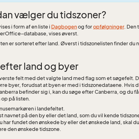
an vælger du tidszoner?
ises i form af en liste i
Dagbogen
og for
opfølgninger
. Den 
perOffice-database, vises øverst.
ten er sorteret efter land. Øverst i tidszonelisten finder du
efter land og byer
verste felt med det valgte land med flag som et søgefelt. 
rre byer, forudsat at byen er med i tidszonedataene. Hvis du
anberra befinder sig i, kan du søge efter Canberra, og du få
n op på listen.
usemarkøren i landefeltet.
st navnet på den by eller det land, som du vil kende tidszone
u har fundet den ønskede by eller det ønskede land, skal du 
ere den ønskede tidszone.