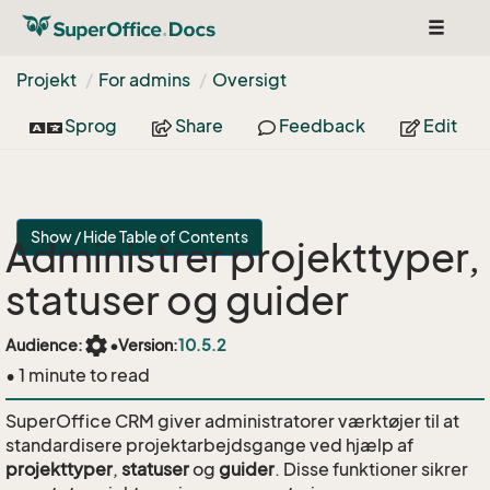
Toggle
navigat
Projekt
For admins
Oversigt
Sprog
Share
Feedback
Edit
Show / Hide Table of Contents
Administrer projekttyper,
statuser og guider
settings
Audience:
•
Version:
10.5.2
• 1 minute to read
SuperOffice CRM giver administratorer værktøjer til at
standardisere projektarbejdsgange ved hjælp af
projekttyper
,
statuser
og
guider
. Disse funktioner sikrer