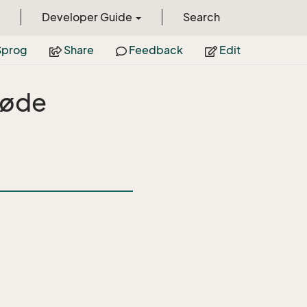
Developer Guide
Search
prog
Share
Feedback
Edit
 møde