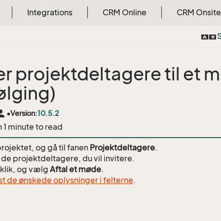
Integrations
CRM Online
CRM Onsite
S
ter projektdeltagere til et
ølging)
rson
•
Version:
10.5.2
n 1 minute to read
rojektet, og gå til fanen
Projektdeltagere
.
de projektdeltagere, du vil invitere.
klik, og vælg
Aftal et møde
.
st de ønskede oplysninger i felterne
.