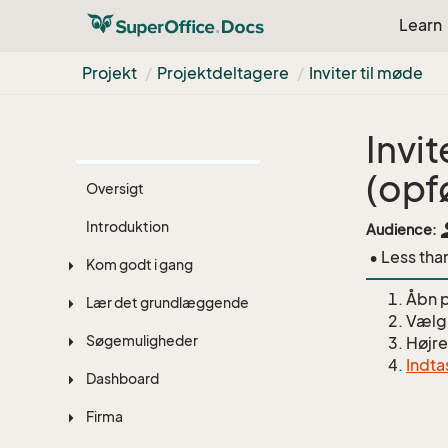
Learn
Projekt
Projektdeltagere
Inviter til møde
Invi
(opf
Oversigt
Introduktion
pe
Audience:
• Less tha
Kom godt i gang
Åbn p
Lær det grundlæggende
Vælg 
Søgemuligheder
Højre
Indta
Dashboard
Firma