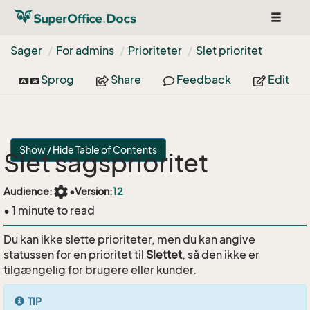
Toggle
navigat
Sager
For admins
Prioriteter
Slet prioritet
Sprog
Share
Feedback
Edit
Show / Hide Table of Contents
Slet sagsprioritet
settings
Audience:
•
Version:
12
• 1 minute to read
Du kan ikke slette prioriteter, men du kan angive
statussen for en prioritet til
Slettet
, så den ikke er
tilgængelig for brugere eller kunder.
TIP