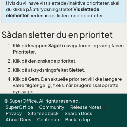
Hvis du vil have vist slettede/inaktive prioriteter, skal
du klikke på afkrydsningsfeltet
Vis slettede
elementer
nedenunder listen med prioriteter.
Sådan sletter du en prioritet
Klik på knappen
Sager
i navigatoren, og vælg fanen
Prioriteter
.
Klik på den ønskede prioritet.
Klik på afkrydsningsfeltet
Slettet
.
Klik på
Gem
. Den aktuelle prioritet vil ikke længere
være tilgængelig, f.eks. når brugere skal oprette
nye sager.
© SuperOffice. All rights reserved.
SuperOffice
|
Community
|
Release Notes
|
Privacy
|
Site feedback
|
Search Docs
|
About Docs
|
Contribute
|
Back to top