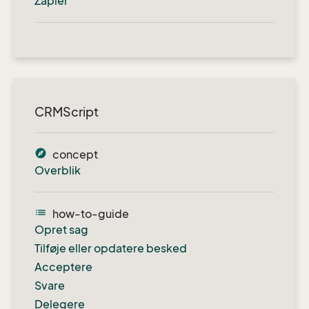
Zapier
CRMScript
explore
concept
Overblik
list
how-to-guide
Opret sag
Tilføje eller opdatere besked
Acceptere
Svare
Delegere