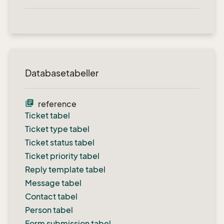
Databasetabeller
library_books
reference
Ticket tabel
Ticket type tabel
Ticket status tabel
Ticket priority tabel
Reply template tabel
Message tabel
Contact tabel
Person tabel
Form submission tabel