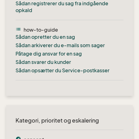
Sådan registrerer du sag fra indgående
opkald
list
how-to-guide
Sådan opretter du en sag
Sådan arkiverer du e-mails som sager
Påtage dig ansvar for en sag
Sådan svarer du kunder
Sådan opsætter du Service-postkasser
Kategori, prioritet og eskalering