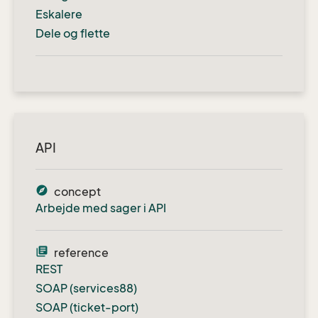
Eskalere
Dele og flette
API
explore
concept
Arbejde med sager i API
library_books
reference
REST
SOAP (services88)
SOAP (ticket-port)