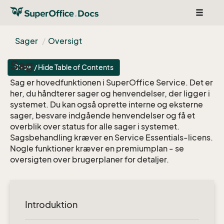
Toggle
navigat
Sager
Oversigt
Sag
Show / Hide Table of Contents
Sag er hovedfunktionen i SuperOffice Service. Det er
her, du håndterer sager og henvendelser, der ligger i
systemet. Du kan også oprette interne og eksterne
sager, besvare indgående henvendelser og få et
overblik over status for alle sager i systemet.
Sagsbehandling kræver en Service Essentials-licens.
Nogle funktioner kræver en premiumplan - se
oversigten over brugerplaner for detaljer.
Introduktion