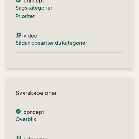
explore
concept
Sagskategorier
Prioritet
video_library
video
Sådan opsætter du kategorier
Svarskabeloner
explore
concept
Overblik
library_books
reference