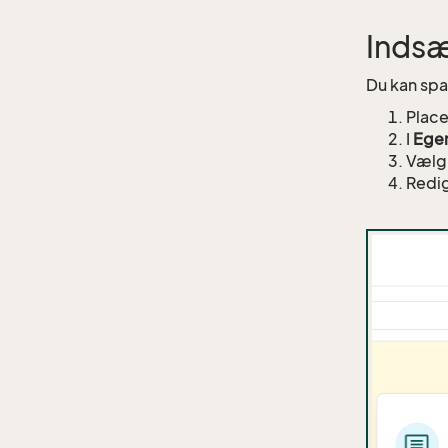
Indsæ
Du kan spa
Place
I
Ege
Vælg 
Redig