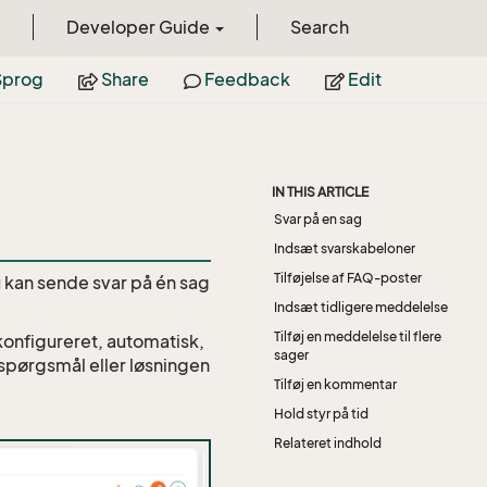
Developer Guide
Search
prog
Share
Feedback
Edit
IN THIS ARTICLE
Svar på en sag
Indsæt svarskabeloner
Tilføjelse af FAQ-poster
 kan sende svar på én sag
Indsæt tidligere meddelelse
Tilføj en meddelelse til flere
 konfigureret, automatisk,
sager
 spørgsmål eller løsningen
Tilføj en kommentar
Hold styr på tid
Relateret indhold