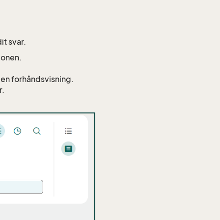
t svar.
lonen.
t en forhåndsvisning.
r.