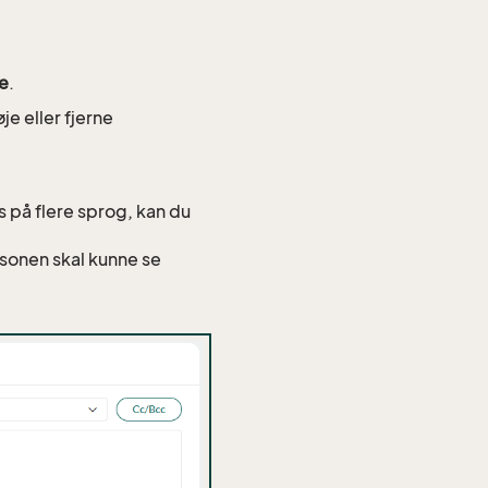
le
.
øje eller fjerne
s på flere sprog, kan du
rsonen skal kunne se