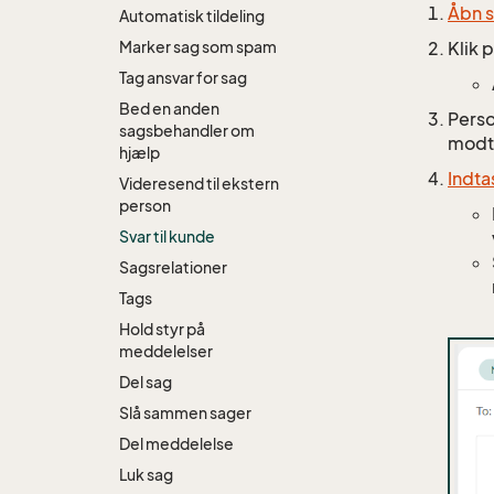
Åbn 
Automatisk tildeling
Marker sag som spam
Klik 
Tag ansvar for sag
Bed en anden
Perso
sagsbehandler om
modt
hjælp
Indta
Videresend til ekstern
person
Svar til kunde
Sagsrelationer
Tags
Hold styr på
meddelelser
Del sag
Slå sammen sager
Del meddelelse
Luk sag