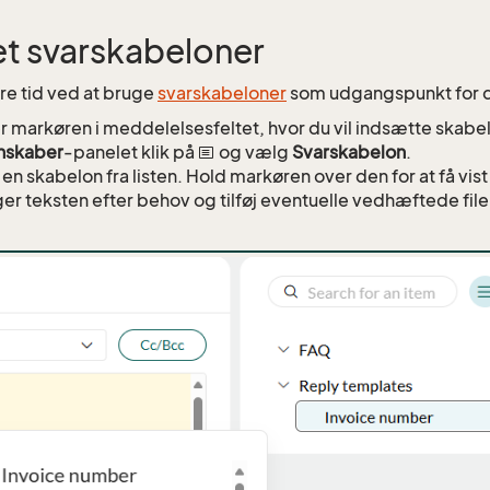
t svarskabeloner
re tid ved at bruge
svarskabeloner
som udgangspunkt for di
r markøren i meddelelsesfeltet, hvor du vil indsætte skabe
nskaber
-panelet klik på
og vælg
Svarskabelon
.
en skabelon fra listen. Hold markøren over den for at få vis
er teksten efter behov og tilføj eventuelle vedhæftede file