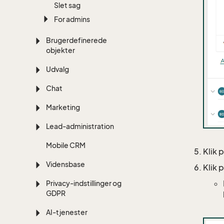
Slet sag
For admins
Brugerdefinerede
objekter
Udvalg
Chat
Marketing
Lead-administration
Mobile CRM
Klik 
Vidensbase
Klik 
Privacy-indstillinger og
GDPR
AI-tjenester