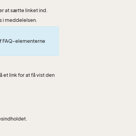
 at sætte linket ind.
s i meddelelsen.
t af FAQ-elementerne
t link for at få vist den
esindholdet.