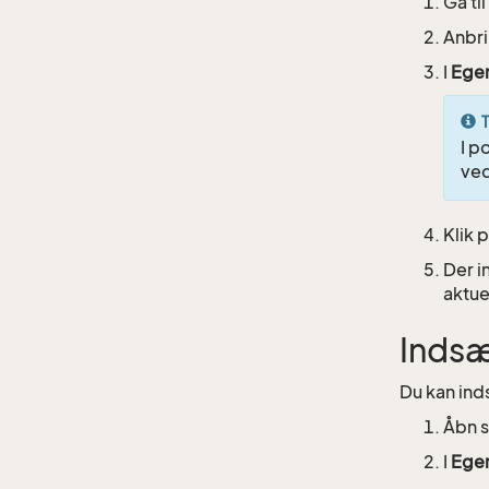
Gå ti
Anbri
I
Ege
T
I p
ved
Klik 
Der i
aktue
Indsæ
Du kan inds
Åbn s
I
Ege