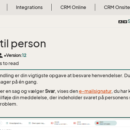
Integrations
CRM Online
CRM Onsite
S
til person
rson
•
Version:
12
s to read
ndling er din vigtigste opgave at besvare henvendelser. Du
 sager på én gang.
er en sag og vælger
Svar
, vises den
e-mailsignatur
, du har
tilføje din meddelelse, der indeholder svaret på personens
problem.