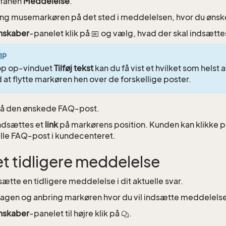
l fanen
Meddelelse
.
ng musemarkøren på det sted i meddelelsen, hvor du ønsker
nskaber
-panelet klik på
og vælg, hvad der skal indsætte
IP
op op-vinduet
Tilføj tekst
kan du få vist et hvilket som hels
 at flytte markøren hen over de forskellige poster.
på den ønskede FAQ-post.
ndsættes et
link
på markørens position. Kunden kan klikke på e
lle FAQ-post i kundecenteret.
t tidligere meddelelse
ætte en tidligere meddelelse i dit aktuelle svar.
agen og anbring markøren hvor du vil indsætte meddelels
nskaber
-panelet til højre klik på
.