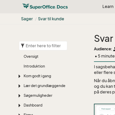
Learn
Sager
Svar til kunde
Svar 
pe
Audience:
• 5 minute
Oversigt
Introduktion
I sagsbeha
eller flere
Kom godt i gang
Når du åbn
Lær det grundlæggende
og du kan 
på deres 
Søgemuligheder
Dashboard
Firma