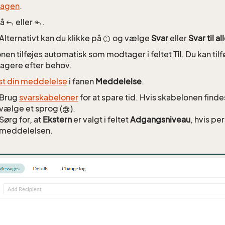
sagen
.
på
eller
.
Alternativt kan du klikke på
og vælge
Svar
eller
Svar til al
nen tilføjes automatisk som modtager i feltet
Til
. Du kan tilf
agere efter behov.
st din meddelelse
i fanen
Meddelelse
.
Brug
svarskabeloner
for at spare tid. Hvis skabelonen finde
vælge et sprog (
).
Sørg for, at
Ekstern
er valgt i feltet
Adgangsniveau
, hvis pe
meddelelsen.