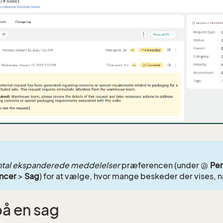
ntal ekspanderede meddelelser
præferencen (under
Per
ncer
>
Sag
) for at vælge, hvor mange beskeder der vises, n
på en sag