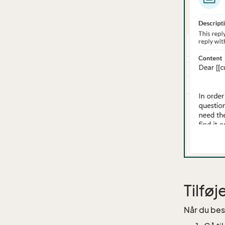
Tilfø
Når du besv