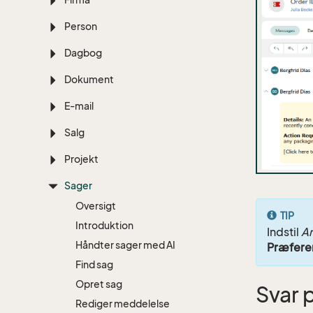
Person
Dagbog
Dokument
E-mail
Salg
Projekt
Sager
Oversigt
TIP
Introduktion
Indstil
A
Håndter sager med AI
Præfere
Find sag
Opret sag
Svar 
Rediger meddelelse