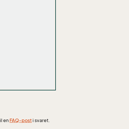
il en
FAQ-post
i svaret.