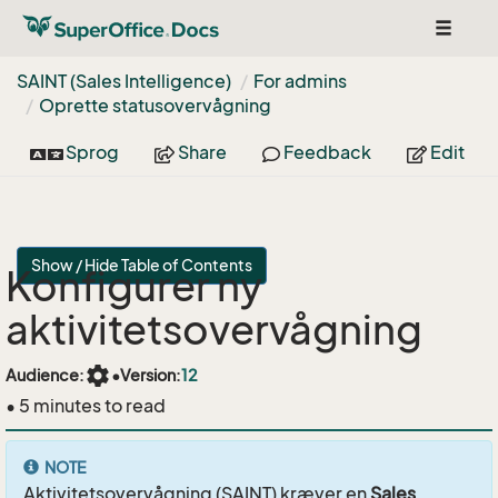
Toggle
navigat
SAINT (Sales Intelligence)
For admins
Oprette statusovervågning
Sprog
Share
Feedback
Edit
Show / Hide Table of Contents
Konfigurer ny
aktivitetsovervågning
settings
Audience:
•
Version:
12
• 5 minutes to read
NOTE
Aktivitetsovervågning (SAINT) kræver en
Sales