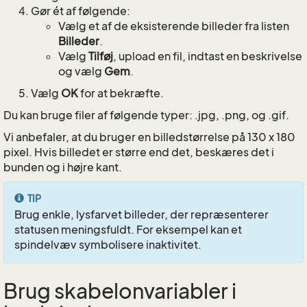
Gør ét af følgende:
Vælg et af de eksisterende billeder fra listen
Billeder
.
Vælg
Tilføj
, upload en fil, indtast en beskrivelse
og vælg
Gem
.
Vælg
OK
for at bekræfte.
Du kan bruge filer af følgende typer: .jpg, .png, og .gif.
Vi anbefaler, at du bruger en billedstørrelse på 130 x 180
pixel. Hvis billedet er større end det, beskæres det i
bunden og i højre kant.
TIP
Brug enkle, lysfarvet billeder, der repræsenterer
statusen meningsfuldt. For eksempel kan et
spindelvæv symbolisere inaktivitet.
Brug skabelonvariabler i