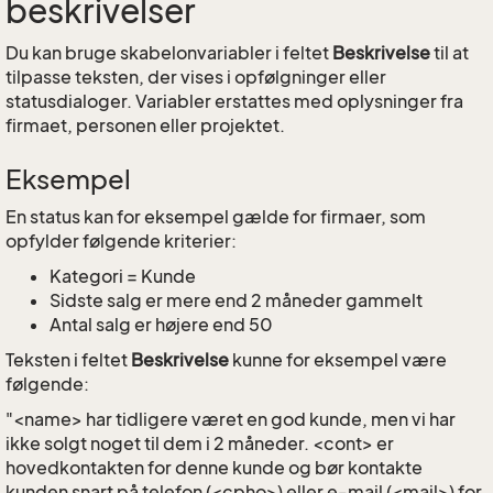
beskrivelser
Du kan bruge skabelonvariabler i feltet
Beskrivelse
til at
tilpasse teksten, der vises i opfølgninger eller
statusdialoger. Variabler erstattes med oplysninger fra
firmaet, personen eller projektet.
Eksempel
En status kan for eksempel gælde for firmaer, som
opfylder følgende kriterier:
Kategori = Kunde
Sidste salg er mere end 2 måneder gammelt
Antal salg er højere end 50
Teksten i feltet
Beskrivelse
kunne for eksempel være
følgende:
"<name> har tidligere været en god kunde, men vi har
ikke solgt noget til dem i 2 måneder. <cont> er
hovedkontakten for denne kunde og bør kontakte
kunden snart på telefon (<cpho>) eller e-mail (<mail>) for