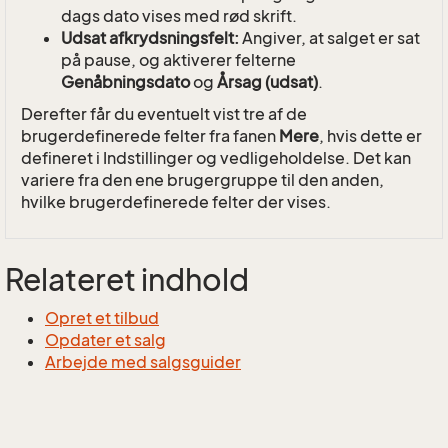
dags dato vises med rød skrift.
Udsat afkrydsningsfelt:
Angiver, at salget er sat
på pause, og aktiverer felterne
Genåbningsdato
og
Årsag (udsat)
.
Derefter får du eventuelt vist tre af de
brugerdefinerede felter fra fanen
Mere
, hvis dette er
defineret i Indstillinger og vedligeholdelse. Det kan
variere fra den ene brugergruppe til den anden,
hvilke brugerdefinerede felter der vises.
Relateret indhold
Opret et tilbud
Opdater et salg
Arbejde med salgsguider