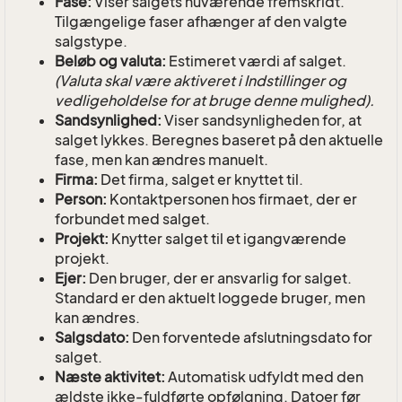
Fase:
Viser salgets nuværende fremskridt.
Tilgængelige faser afhænger af den valgte
salgstype.
Beløb og valuta:
Estimeret værdi af salget.
(Valuta skal være aktiveret i Indstillinger og
vedligeholdelse for at bruge denne mulighed).
Sandsynlighed:
Viser sandsynligheden for, at
salget lykkes. Beregnes baseret på den aktuelle
fase, men kan ændres manuelt.
Firma:
Det firma, salget er knyttet til.
Person:
Kontaktpersonen hos firmaet, der er
forbundet med salget.
Projekt:
Knytter salget til et igangværende
projekt.
Ejer:
Den bruger, der er ansvarlig for salget.
Standard er den aktuelt loggede bruger, men
kan ændres.
Salgsdato:
Den forventede afslutningsdato for
salget.
Næste aktivitet:
Automatisk udfyldt med den
ældste ikke-fuldførte opfølgning. Datoer før