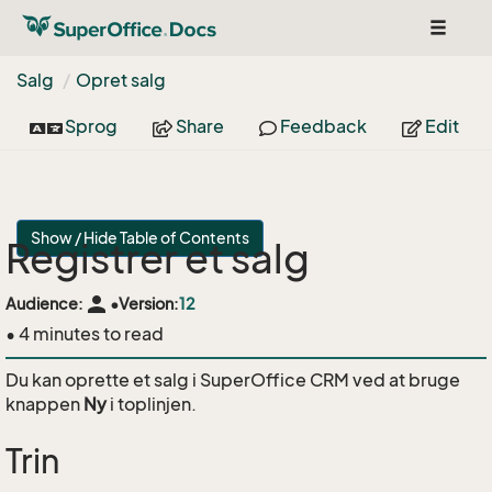
Toggle
navigat
Salg
Opret salg
Sprog
Share
Feedback
Edit
Show / Hide Table of Contents
Registrer et salg
person
Audience:
•
Version:
12
• 4 minutes to read
Du kan oprette et salg i SuperOffice CRM ved at bruge
knappen
Ny
i toplinjen.
Trin