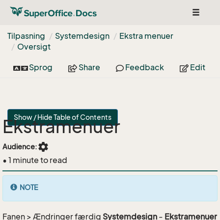
Toggle
navigat
Tilpasning
Systemdesign
Ekstra menuer
Oversigt
Sprog
Share
Feedback
Edit
Show / Hide Table of Contents
Ekstramenuer
settings
Audience:
• 1 minute to read
NOTE
Fanen > Ændringer færdig
Systemdesign
-
Ekstramenuer