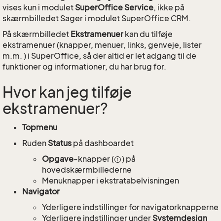
vises kun i modulet
SuperOffice Service
, ikke på
skærmbilledet Sager i modulet SuperOffice CRM.
På skærmbilledet
Ekstramenuer
kan du tilføje
ekstramenuer (knapper, menuer, links, genveje, lister
m.m. ) i SuperOffice, så der altid er let adgang til de
funktioner og informationer, du har brug for.
Hvor kan jeg tilføje
ekstramenuer?
Topmenu
Ruden
Status
på dashboardet
Opgave
-knapper (
) på
hovedskærmbillederne
Menuknapper i ekstratabelvisningen
Navigator
Yderligere indstillinger for navigatorknapperne
Yderligere indstillinger under
Systemdesign