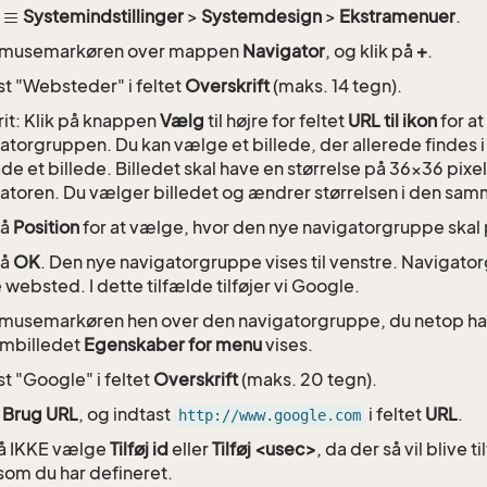
g
Systemindstillinger
>
Systemdesign
>
Ekstramenuer
.
 musemarkøren over mappen
Navigator
, og klik på
+
.
st "Websteder" i feltet
Overskrift
(maks. 14 tegn).
rit: Klik på knappen
Vælg
til højre for feltet
URL til ikon
for at
atorgruppen. Du kan vælge et billede, der allerede findes i
de et billede. Billedet skal have en størrelse på 36x36 pixel,
atoren. Du vælger billedet og ændrer størrelsen i den sa
på
Position
for at vælge, hvor den nye navigatorgruppe skal 
på
OK
. Den nye navigatorgruppe vises til venstre. Navigator
je websted. I dette tilfælde tilføjer vi Google.
musemarkøren hen over den navigatorgruppe, du netop har 
mbilledet
Egenskaber for menu
vises.
st "Google" i feltet
Overskrift
(maks. 20 tegn).
g
Brug URL
, og indtast
i feltet
URL
.
http://www.google.com
å IKKE vælge
Tilføj id
eller
Tilføj <usec>
, da der så vil blive 
som du har defineret.