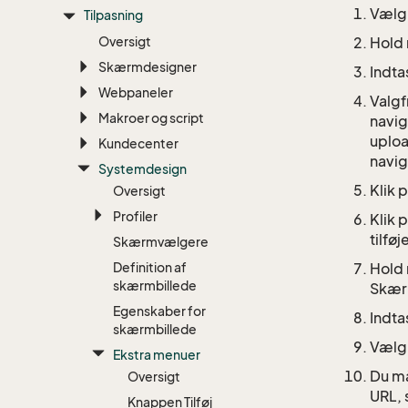
Væl
Tilpasning
Oversigt
Hold
Skærmdesigner
Indta
Webpaneler
Valgf
Makroer og script
navig
uploa
Kundecenter
navig
Systemdesign
Klik 
Oversigt
Profiler
Klik 
tilfø
Skærmvælgere
Definition af
Hold 
skærmbillede
Skær
Egenskaber for
Indta
skærmbillede
Væl
Ekstra menuer
Du m
Oversigt
URL, 
Knappen Tilføj