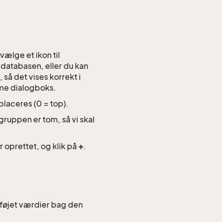
 vælge et ikon til
 databasen, eller du kan
 så det vises korrekt i
mme dialogboks.
placeres (0 = top).
gruppen er tom, så vi skal
oprettet, og klik på
+
.
tilføjet værdier bag den