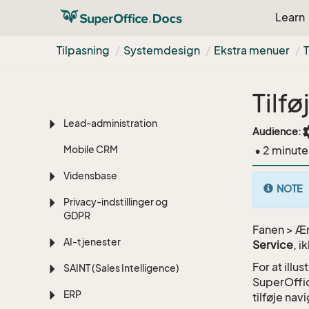
Brugerdefinerede
Learn
objekter
Udvalg
Tilpasning
Systemdesign
Ekstra menuer
Chat
Tilf
Marketing
Lead-administration
set
Audience:
Mobile CRM
• 2 minute
Vidensbase
NOTE
Privacy-indstillinger og
GDPR
Fanen > Æ
AI-tjenester
Service
, 
For at illu
SAINT (Sales Intelligence)
SuperOffice
ERP
tilføje na