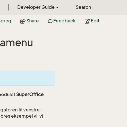
Developer Guide
Search
prog
Share
Feedback
Edit
tramenu
 modulet
SuperOffice
igatoren til venstre i
vores eksempel vil vi