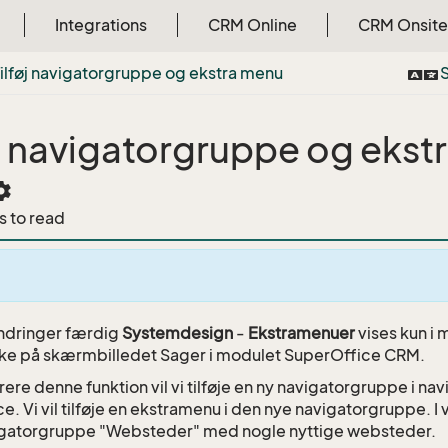
Integrations
CRM Online
CRM Onsite
Tilføj navigatorgruppe og ekstra menu
S
øj navigatorgruppe og eks
tings
s to read
ndringer færdig
Systemdesign
-
Ekstramenuer
vises kun i
ikke på skærmbilledet Sager i modulet SuperOffice CRM.
strere denne funktion vil vi tilføje en ny navigatorgruppe i nav
. Vi vil tilføje en ekstramenu i den nye navigatorgruppe. I 
vigatorgruppe "Websteder" med nogle nyttige websteder.