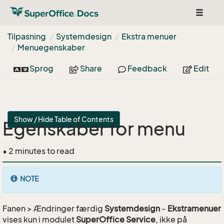
Toggle
navigat
Tilpasning
Systemdesign
Ekstra menuer
Menuegenskaber
Sprog
Share
Feedback
Edit
Show / Hide Table of Contents
Egenskaber for menu
• 2 minutes to read
NOTE
Fanen > Ændringer færdig
Systemdesign
-
Ekstramenuer
vises kun i modulet
SuperOffice Service
, ikke på