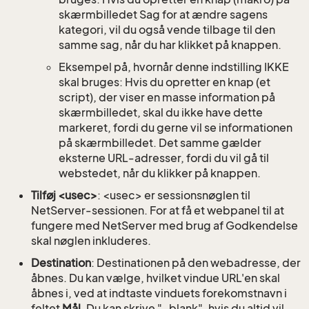
skærmbilledet Sag for at ændre sagens
kategori, vil du også vende tilbage til den
samme sag, når du har klikket på knappen.
Eksempel på, hvornår denne indstilling IKKE
skal bruges: Hvis du opretter en knap (et
script), der viser en masse information på
skærmbilledet, skal du ikke have dette
markeret, fordi du gerne vil se informationen
på skærmbilledet. Det samme gælder
eksterne URL-adresser, fordi du vil gå til
webstedet, når du klikker på knappen.
Tilføj <usec>
: <usec> er sessionsnøglen til
NetServer-sessionen. For at få et webpanel til at
fungere med NetServer med brug af Godkendelse
skal nøglen inkluderes.
Destination
: Destinationen på den webadresse, der
åbnes. Du kan vælge, hvilket vindue URL'en skal
åbnes i, ved at indtaste vinduets forekomstnavn i
feltet
Mål
. Du kan skrive "_blank", hvis du altid vil