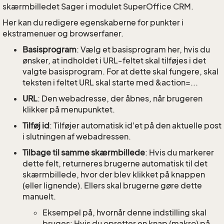
skærmbilledet Sager i modulet SuperOffice CRM.
Her kan du redigere egenskaberne for punkter i
ekstramenuer og browserfaner.
Basisprogram
: Vælg et basisprogram her, hvis du
ønsker, at indholdet i URL-feltet skal tilføjes i det
valgte basisprogram. For at dette skal fungere, skal
teksten i feltet URL skal starte med &action=...
URL
: Den webadresse, der åbnes, når brugeren
klikker på menupunktet.
Tilføj id
: Tilføjer automatisk id'et på den aktuelle post
i slutningen af webadressen.
Tilbage til samme skærmbillede
: Hvis du markerer
dette felt, returneres brugerne automatisk til det
skærmbillede, hvor der blev klikket på knappen
(eller lignende). Ellers skal brugerne gøre dette
manuelt.
Eksempel på, hvornår denne indstilling skal
bruges: Hvis du opretter en knap (makro) på