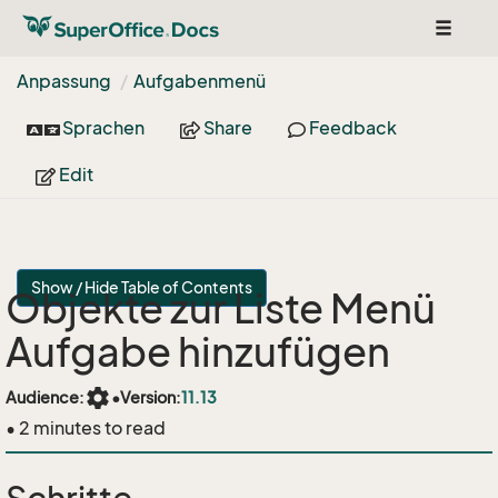
Toggle
navigat
Anpassung
Aufgabenmenü
Sprachen
Share
Feedback
Edit
Show / Hide Table of Contents
Objekte zur Liste Menü
Aufgabe hinzufügen
settings
Audience:
•
Version:
11.13
• 2 minutes to read