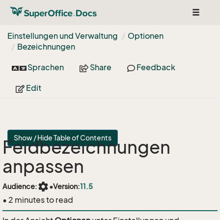
Toggle
navigat
Einstellungen und Verwaltung
Optionen
Bezeichnungen
Sprachen
Share
Feedback
Edit
Show / Hide Table of Contents
Feldbezeichnungen
anpassen
settings
Audience:
•
Version:
11.5
• 2 minutes to read