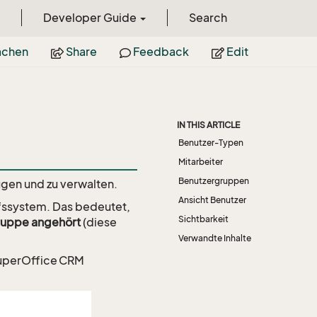
Developer Guide
Search
achen
Share
Feedback
Edit
IN THIS ARTICLE
Benutzer-Typen
Mitarbeiter
Benutzergruppen
fügen und zu verwalten.
Ansicht Benutzer
fssystem. Das bedeutet,
Sichtbarkeit
Gruppe angehört
(diese
Verwandte Inhalte
SuperOffice CRM