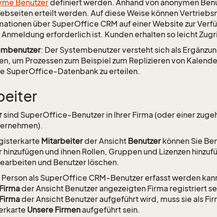
yme Benutzer
definiert werden. Anhand von anonymen Benut
ebseiten erteilt werden. Auf diese Weise können Vertriebsm
mationen über SuperOffice CRM auf einer Website zur Verfüg
 Anmeldung erforderlich ist. Kunden erhalten so leicht Zugri
embenutzer
: Der Systembenutzer versteht sich als Ergänz
n, um Prozessen zum Beispiel zum Replizieren von Kalender
ie SuperOffice-Datenbank zu erteilen.
beiter
r
sind SuperOffice-Benutzer in Ihrer Firma (oder einer zug
ternehmen).
gisterkarte
Mitarbeiter
der Ansicht
Benutzer
können Sie Ben
r hinzufügen und ihnen Rollen, Gruppen und Lizenzen hinzu
earbeiten und Benutzer löschen.
 Person als SuperOffice CRM-Benutzer erfasst werden kann,
Firma
der Ansicht Benutzer angezeigten Firma registriert se
Firma
der Ansicht Benutzer aufgeführt wird, muss sie als Fir
erkarte
Unsere Firmen
aufgeführt sein.