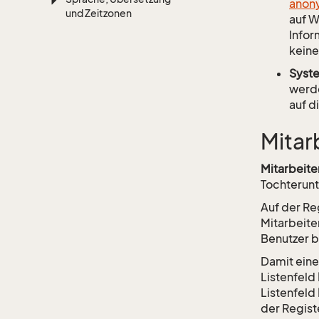
anon
und Zeitzonen
auf W
Infor
keine
Syst
werde
auf d
Mitar
Mitarbeite
Tochterun
Auf der Re
Mitarbeite
Benutzer b
Damit eine
Listenfeld
Listenfeld
der Regist