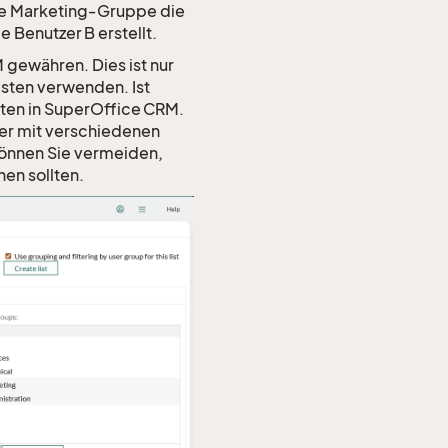
die Marketing‑Gruppe die
e Benutzer B erstellt.
 gewähren. Dies ist nur
Listen verwenden. Ist
Listen in SuperOffice CRM.
zer mit verschiedenen
können Sie vermeiden,
hen sollten.