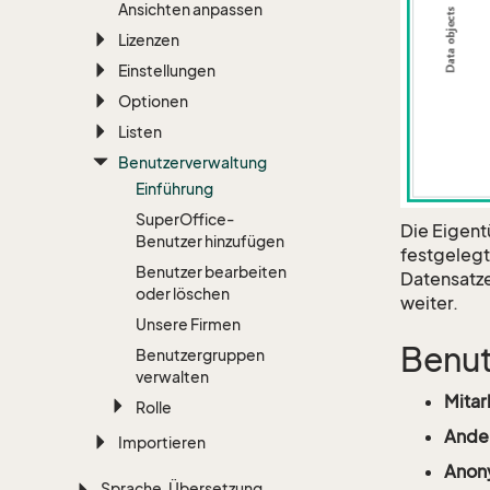
Ansichten anpassen
Lizenzen
Einstellungen
Optionen
Listen
Benutzerverwaltung
Einführung
Super
Office-
Die Eigent
Benutzer hinzufügen
festgelegt
Benutzer bearbeiten
Datensatze
oder löschen
weiter.
Unsere Firmen
Benu
Benutzergruppen
verwalten
Mitar
Rolle
Ande
Importieren
Anon
Sprache, Übersetzung