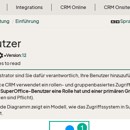
Integrations
CRM Online
CRM Onsite
tung
Einführung
Spr
tzer
tings
•
Version:
12
es to read
strator sind Sie dafür verantwortlich, Ihre Benutzer hinzuzu
e CRM verwendet ein rollen‑ und gruppenbasiertes Zugrif
 SuperOffice‑Benutzer eine Rolle hat und einer primären 
en sind Pflicht).
de Diagramm zeigt ein Modell, wie das Zugriffssystem in 
t.