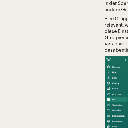
in der Spa
andere Gru
Eine Grupp
relevant, 
diese Einst
Gruppierun
Verantwort
dass besti