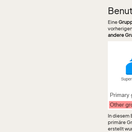
Benu
Eine
Grup
vorherigen
andere Gr
In diesem 
primäre Gr
erstellt w