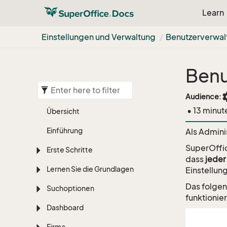
Learn
Einstellungen und Verwaltung
Benutzerverwal
Benu
set
Audience:
• 13 minut
Übersicht
Einführung
Als Admini
SuperOffic
Erste Schritte
dass
jeder
Lernen Sie die Grundlagen
Einstellung
Das folgen
Suchoptionen
funktionier
Dashboard
Firma