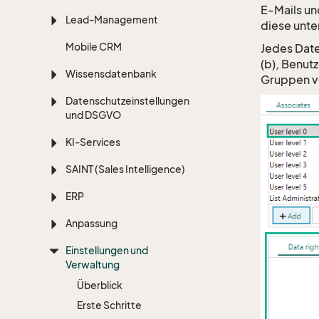
E‑Mails un
Lead-Management
diese unte
Mobile CRM
Jedes Date
(b), Benutz
Wissensdatenbank
Gruppen ve
Datenschutzeinstellungen
und DSGVO
KI-Services
SAINT (Sales Intelligence)
ERP
Anpassung
Einstellungen und
Verwaltung
Überblick
Erste Schritte