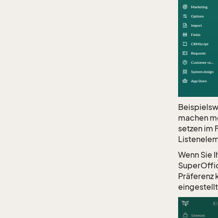
Beispielsw
machen möc
setzen im 
Listenelem
Wenn Sie I
SuperOffic
Präferenz 
eingestell