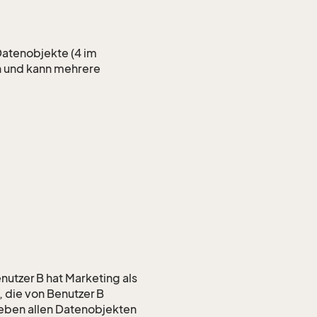
Datenobjekte (4 im
 und kann mehrere
nutzer B hat Marketing als
 die von Benutzer B
 neben allen Datenobjekten