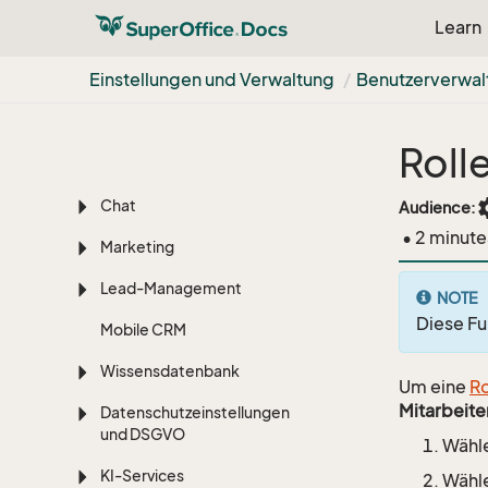
Projekt
Learn
Anfragen
Einstellungen und Verwaltung
Benutzerverwal
Benutzerdefinierte
Objekte
Roll
Selektion
set
Chat
Audience:
• 2 minute
Marketing
Lead-Management
NOTE
Diese Fu
Mobile CRM
Wissensdatenbank
Um eine
Ro
Mitarbeite
Datenschutzeinstellungen
und DSGVO
Wähle
KI-Services
Wähle