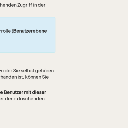
henden Zugriff in der
olle (
Benutzerebene
 zu der Sie selbst gehören
rhanden ist, können Sie
le Benutzer mit dieser
zer der zu löschenden