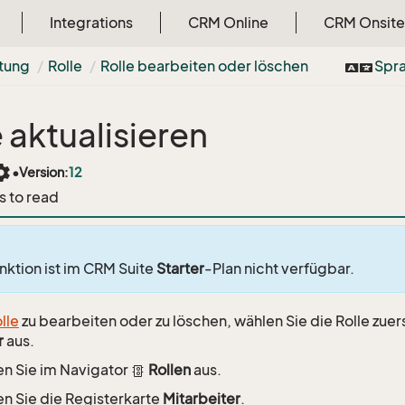
Integrations
CRM Online
CRM Onsite
tung
Rolle
Rolle bearbeiten oder löschen
Spr
e aktualisieren
tings
•
Version:
12
s to read
nktion ist im CRM Suite
Starter
-Plan nicht verfügbar.
lle
zu bearbeiten oder zu löschen, wählen Sie die Rolle zuer
r
aus.
n Sie im Navigator
Rollen
aus.
n Sie die Registerkarte
Mitarbeiter
.