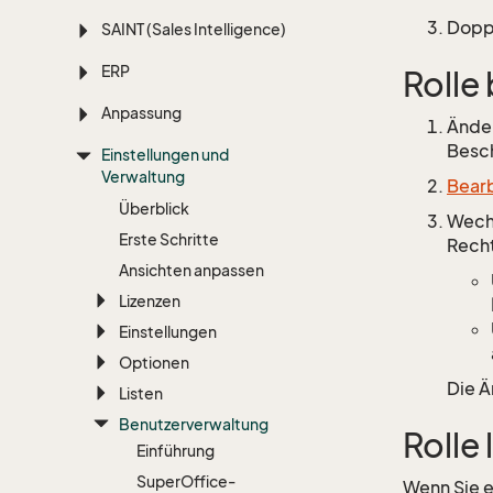
Doppe
SAINT (Sales Intelligence)
ERP
Rolle
Anpassung
Änder
Besch
Einstellungen und
Verwaltung
Bearb
Überblick
Wechs
Erste Schritte
Recht
Ansichten anpassen
Lizenzen
Einstellungen
Optionen
Die 
Listen
Benutzerverwaltung
Rolle
Einführung
Super
Office-
Wenn Sie e