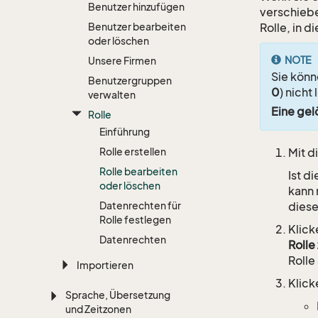
Benutzer hinzufügen
verschiebe
Benutzer bearbeiten
Rolle, in 
oder löschen
NOTE
Unsere Firmen
Sie könn
Benutzergruppen
0
) nicht
verwalten
Eine gel
Rolle
Einführung
Rolle erstellen
Mit d
Rolle bearbeiten
Ist d
oder löschen
kann 
Datenrechten für
diese
Rolle festlegen
Klick
Datenrechten
Rolle
Rolle
Importieren
Klick
Sprache, Übersetzung
und Zeitzonen