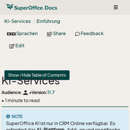
Toggle
navigat
KI-Services
Einführung
Sprachen
Share
Feedback
Edit
Show / Hide Table of Contents
KI-Services
person
Audience:
•
Version:
11.7
• 1 minute to read
NOTE
SuperOffice KI ist nur in CRM Online verfügbar. Es
erfordert das
AI-Plattform
-Add-on und spezifische