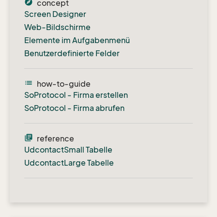
explore
concept
Screen Designer
Web-Bildschirme
Elemente im Aufgabenmenü
Benutzerdefinierte Felder
list
how-to-guide
SoProtocol - Firma erstellen
SoProtocol - Firma abrufen
library_books
reference
UdcontactSmall Tabelle
UdcontactLarge Tabelle