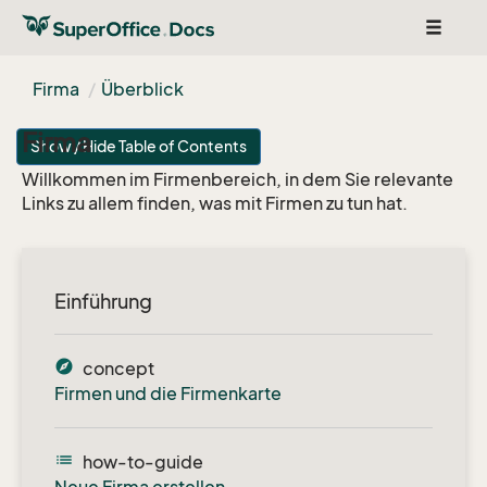
Toggle
navigat
Firma
Überblick
Firma
Show / Hide Table of Contents
Willkommen im Firmenbereich, in dem Sie relevante
Links zu allem finden, was mit Firmen zu tun hat.
Einführung
explore
concept
Firmen und die Firmenkarte
list
how-to-guide