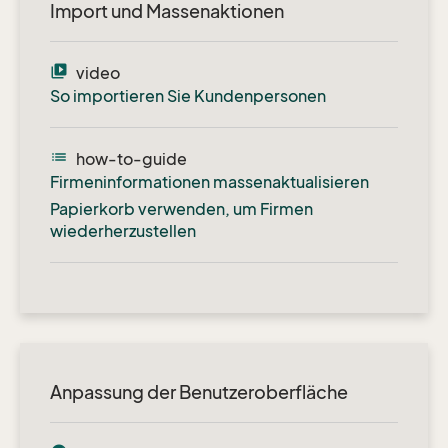
Import und Massenaktionen
video_library
video
So importieren Sie Kundenpersonen
list
how-to-guide
Firmeninformationen massenaktualisieren
Papierkorb verwenden, um Firmen
wiederherzustellen
Anpassung der Benutzeroberfläche