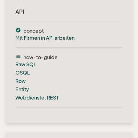
API
explore
concept
Mit Firmen in API arbeiten
list
how-to-guide
Raw SQL
OSQL
Row
Entity
Webdienste, REST