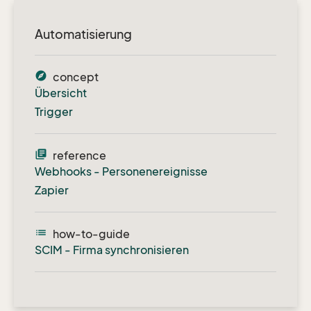
Automatisierung
explore
concept
Übersicht
Trigger
library_books
reference
Webhooks - Personenereignisse
Zapier
list
how-to-guide
SCIM - Firma synchronisieren