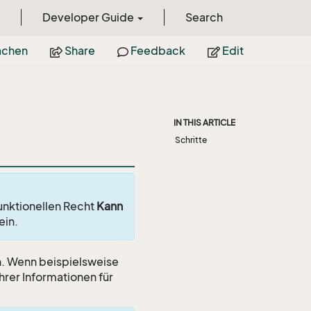
Developer Guide
Search
achen
Share
Feedback
Edit
IN THIS ARTICLE
Schritte
funktionellen Recht
Kann
ein.
n. Wenn beispielsweise
hrer Informationen für