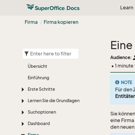
Learn
Firma
Firma kopieren
Eine
pe
Audience:
• 1 minute
Übersicht
Einführung
NOTE
Erste Schritte
Für den 
Entitäte
Lernen Sie die Grundlagen
Suchoptionen
Sie können
eine Firma
Dashboard
den neuen
Firma