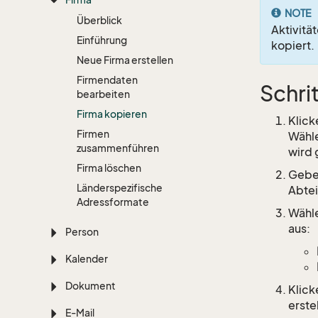
NOTE
Überblick
Aktivitä
Einführung
kopiert.
Neue Firma erstellen
Firmendaten
Schri
bearbeiten
Firma kopieren
Klick
Firmen
Wähl
zusammenführen
wird 
Firma löschen
Geben
Länderspezifische
Abtei
Adressformate
Wähle
aus:
Person
Kalender
Dokument
Klick
erste
E-Mail