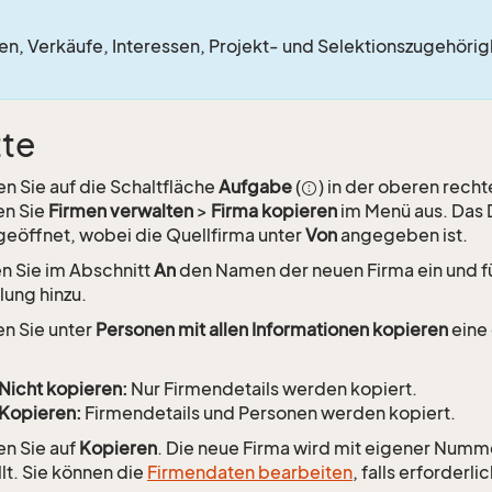
ten, Verkäufe, Interessen, Projekt- und Selektionszugehöri
tte
en Sie auf die Schaltfläche
Aufgabe
(
) in der oberen rech
en Sie
Firmen verwalten
>
Firma kopieren
im Menü aus. Das 
geöffnet, wobei die Quellfirma unter
Von
angegeben ist.
 Sie im Abschnitt
An
den Namen der neuen Firma ein und fü
lung hinzu.
n Sie unter
Personen mit allen Informationen kopieren
eine
Nicht kopieren:
Nur Firmendetails werden kopiert.
Kopieren:
Firmendetails und Personen werden kopiert.
en Sie auf
Kopieren
. Die neue Firma wird mit eigener Num
llt. Sie können die
Firmendaten bearbeiten
, falls erforderlic