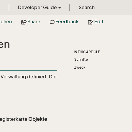
Developer Guide
Search
achen
Share
Feedback
Edit
en
IN THIS ARTICLE
Schritte
Zweck
 Verwaltung definiert. Die
egisterkarte
Objekte