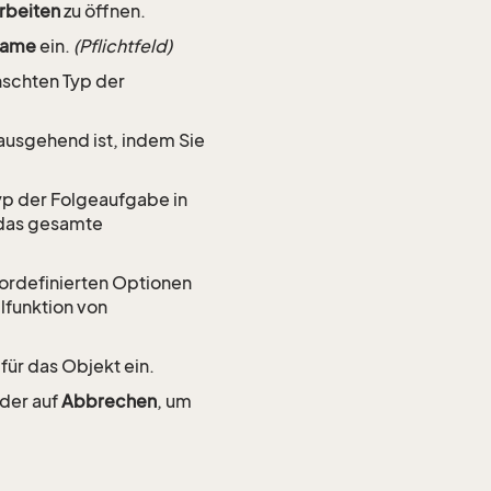
rbeiten
zu öffnen.
ame
ein.
(Pflichtfeld)
schten Typ der
ausgehend ist, indem Sie
yp der Folgeaufgabe in
r das gesamte
vordefinierten Optionen
lfunktion von
ür das Objekt ein.
der auf
Abbrechen
, um