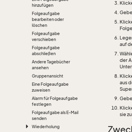
Klick
hinzufügen
Geben
Folgeaufgabe
bearbeiten oder
Klick
löschen
Folge
Folgeaufgabe
Legen
verschieben
auf d
Folgeaufgabe
Wähle
abschließen
der A
Andere Tagebücher
Unte
ansehen
Klick
Gruppenansicht
aus d
Eine Folgeaufgabe
Super
zuweisen
Geben
Alarm für Folgeaufgabe
festlegen
Klick
Folgeaufgabe als E-Mail
sie z
senden
Wiederholung
Zwec