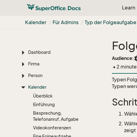
Einführung
Learn
Erste Schritte
Kalender
Für Admins
Typ der Folgeaufgabe
Lernen Sie die Grundlagen
Suchoptionen
Folg
Dashboard
set
Audience:
Firma
• 2 minute
Person
Typen Fol
Typen werd
Kalender
Überblick
Schri
Einführung
Besprechung,
Wähl
Telefonanruf, Aufgabe
Wähl
Videokonferenzen
zeigt
Eine Folgeaufgabe