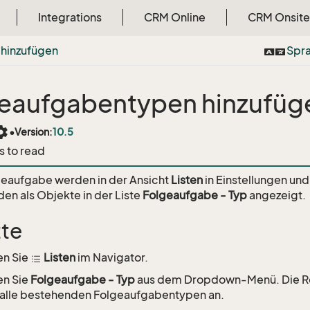
Integrations
CRM Online
CRM Onsite
 hinzufügen
Spr
eaufgabentypen hinzufüg
tings
•
Version:
10.5
s to read
geaufgabe werden in der Ansicht
Listen
in Einstellungen und
en als Objekte in der Liste
Folgeaufgabe - Typ
angezeigt.
tte
en Sie
Listen
im Navigator.
en Sie
Folgeaufgabe - Typ
aus dem Dropdown-Menü. Die R
 alle bestehenden Folgeaufgabentypen an.