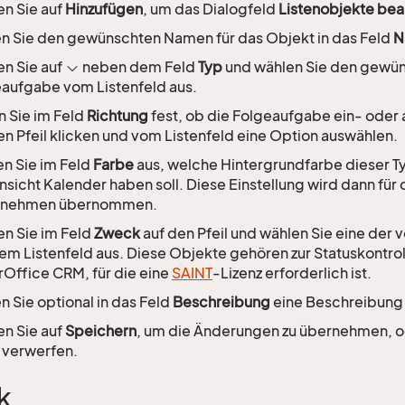
en Sie auf
Hinzufügen
, um das Dialogfeld
Listenobjekte bea
 Sie den gewünschten Namen für das Objekt in das Feld
N
en Sie auf
neben dem Feld
Typ
und wählen Sie den gewün
aufgabe vom Listenfeld aus.
 Sie im Feld
Richtung
fest, ob die Folgeaufgabe ein- oder 
en Pfeil klicken und vom Listenfeld eine Option auswählen.
n Sie im Feld
Farbe
aus, welche Hintergrundfarbe dieser T
nsicht Kalender haben soll. Diese Einstellung wird dann fü
rnehmen übernommen.
en Sie im Feld
Zweck
auf den Pfeil und wählen Sie eine der 
em Listenfeld aus. Diese Objekte gehören zur Statuskontrol
Office CRM, für die eine
SAINT
-Lizenz erforderlich ist.
 Sie optional in das Feld
Beschreibung
eine Beschreibung f
en Sie auf
Speichern
, um die Änderungen zu übernehmen, o
u verwerfen.
k