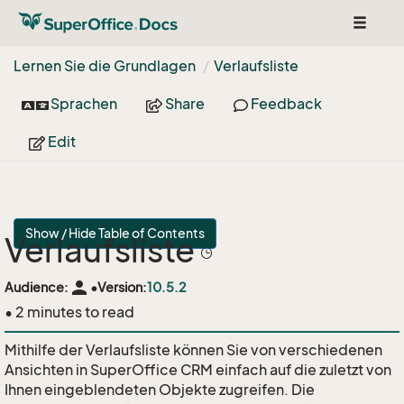
Toggle
navigat
Lernen Sie die Grundlagen
Verlaufsliste
Sprachen
Share
Feedback
Edit
Show / Hide Table of Contents
Verlaufsliste
person
Audience:
•
Version:
10.5.2
• 2 minutes to read
Mithilfe der Verlaufsliste können Sie von verschiedenen
Ansichten in SuperOffice CRM einfach auf die zuletzt von
Ihnen eingeblendeten Objekte zugreifen. Die