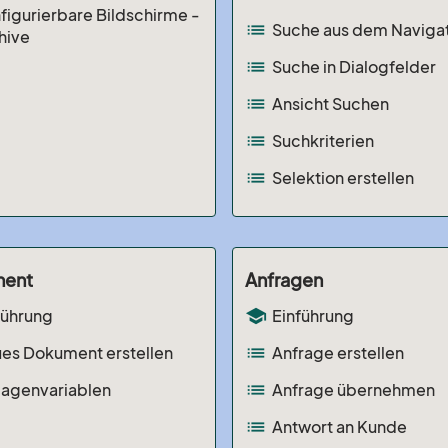
figurierbare Bildschirme -
list
Suche aus dem Naviga
hive
list
Suche in Dialogfelder
list
Ansicht Suchen
list
Suchkriterien
list
Selektion erstellen
ent
Anfragen
school
führung
Einführung
list
es Dokument erstellen
Anfrage erstellen
list
lagenvariablen
Anfrage übernehmen
list
Antwort an Kunde