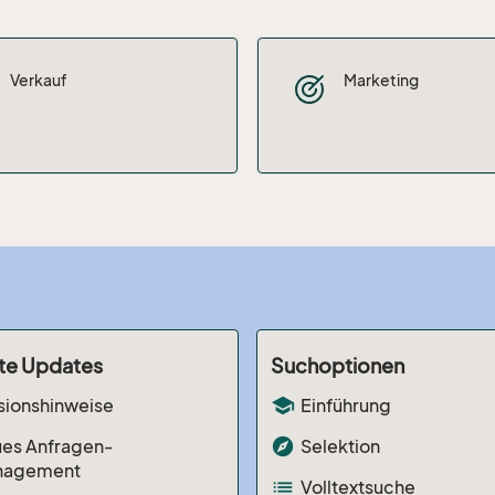
Verkauf
Marketing
te Updates
Suchoptionen
school
sionshinweise
Einführung
explore
es Anfragen-
Selektion
nagement
list
Volltextsuche