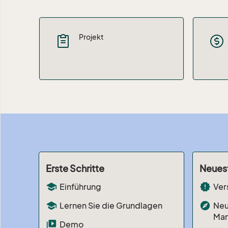
Projekt
Erste Schritte
Neues
school
new_releases
Einführung
Ver
school
explore
Lernen Sie die Grundlagen
Neu
Ma
video_library
Demo