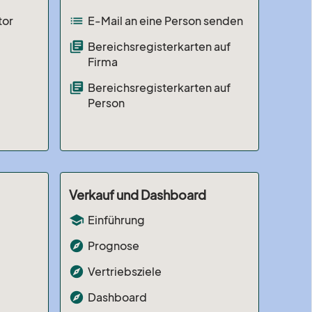
list
tor
E-Mail an eine Person senden
library_books
Bereichsregisterkarten auf
Firma
library_books
Bereichsregisterkarten auf
Person
Verkauf und Dashboard
school
Einführung
explore
Prognose
explore
Vertriebsziele
explore
Dashboard