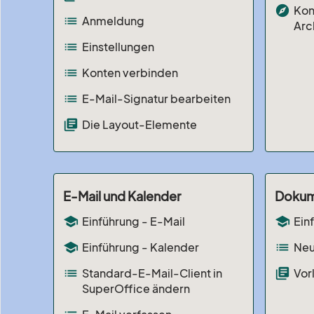
explore
Kon
list
Anmeldung
Arc
list
Einstellungen
list
Konten verbinden
list
E-Mail-Signatur bearbeiten
library_books
Die Layout-Elemente
E-Mail und Kalender
Dokum
school
school
Einführung - E-Mail
Ein
school
list
Einführung - Kalender
Neu
list
library_books
Standard-E-Mail-Client in
Vor
SuperOffice ändern