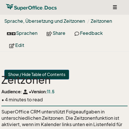
Toggle
navigat
Sprache, Übersetzung und Zeitzonen
Zeitzonen
Sprachen
Share
Feedback
Edit
Show / Hide Table of Contents
Zeitzonen
person
Audience:
•
Version:
11.5
• 4 minutes to read
SuperOffice CRM unterstützt Folgeaufgaben in
unterschiedlichen Zeitzonen. Die Zeitzonenfunktion ist
aktiviert, wenn im Kalender links unten ein Listenfeld für