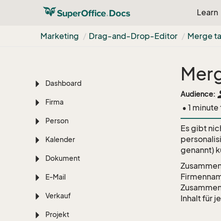
Einführung
Learn
Erste Schritte
Marketing
Drag-and-Drop-Editor
Merge ta
Lernen Sie die Grundlagen
Suchoptionen
Merg
Dashboard
pe
Audience:
Firma
• 1 minute
Person
Es gibt ni
personalis
Kalender
genannt) k
Dokument
Zusammenfü
Firmenname
E-Mail
Zusammenfü
Verkauf
Inhalt für
Projekt