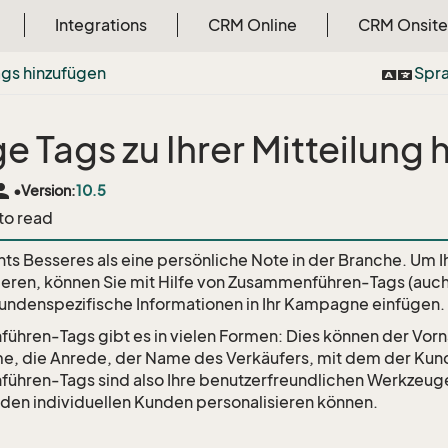
Integrations
CRM Online
CRM Onsite
gs hinzufügen
Spr
e Tags zu Ihrer Mitteilung
rson
•
Version:
10.5
 to read
chts Besseres als eine persönliche Note in der Branche. Um
ieren, können Sie mit Hilfe von Zusammenführen-Tags (auc
undenspezifische Informationen in Ihr Kampagne einfügen.
hren-Tags gibt es in vielen Formen: Dies können der Vor
, die Anrede, der Name des Verkäufers, mit dem der Kunde 
hren-Tags sind also Ihre benutzerfreundlichen Werkzeuge
 jeden individuellen Kunden personalisieren können.