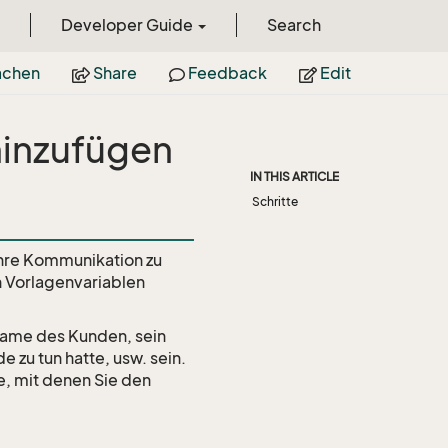
Developer Guide
Search
achen
Share
Feedback
Edit
 hinzufügen
IN THIS ARTICLE
Schritte
 Ihre Kommunikation zu
h Vorlagenvariablen
name des Kunden, sein
zu tun hatte, usw. sein.
, mit denen Sie den