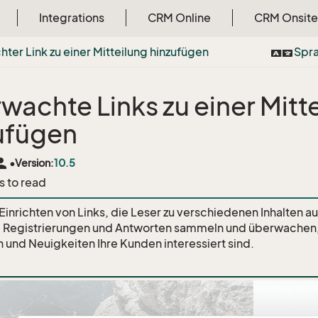
Integrations
CRM Online
CRM Onsite
ter Link zu einer Mitteilung hinzufügen
Spr
wachte Links zu einer Mitt
ufügen
rson
•
Version:
10.5
s to read
Einrichten von Links, die Leser zu verschiedenen Inhalten au
e Registrierungen und Antworten sammeln und überwachen,
und Neuigkeiten Ihre Kunden interessiert sind.