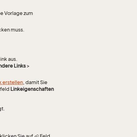
ne Vorlage zum
icken muss.
ink aus.
dere Links
>
 erstellen
, damit Sie
gfeld
Linkeigenschaften
gt.
klicken Sie auf
Feld