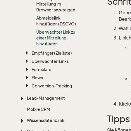
Schri
Mitteilung im
Browser anzuzeigen
Gehen
Abmeldelink
Bearb
hinzufügen (DSGVO)
Wähle
Überwachter Link zu
Link 
einer Mitteilung
hinzufügen
Empfänger (Zielliste)
Überwachten Links
Formulare
Flows
Conversion-Tracking
Lead-Management
Klick
Mobile CRM
Tipps
Wissensdatenbank
Sie können 