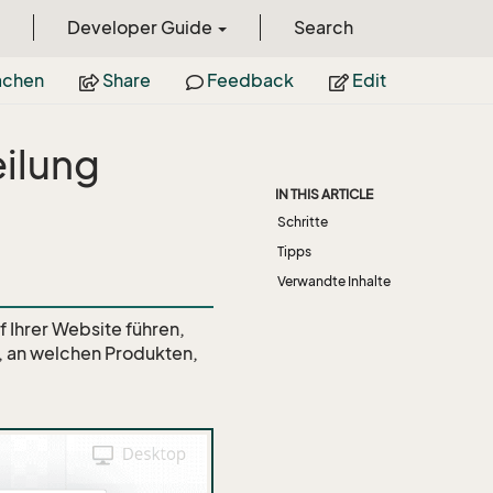
Developer Guide
Search
achen
Share
Feedback
Edit
eilung
IN THIS ARTICLE
Schritte
Tipps
Verwandte Inhalte
f Ihrer Website führen,
 an welchen Produkten,