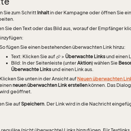
tte
 Sie zum Schritt
Inhalt
in der Kampagne oder öffnen Sie ei
eiten.
n Sie den Text oder das Bild aus, worauf der Empfänger kl
hinzyfügen:
So fügen Sie einen bestehenden überwachten Link hinzu:
Text: Klicken Sie auf
>
Überwachte Links
und einen L
Bild: In der Seitenleiste (unter
Aktion
) wählen Sie
Beson
Überwachte Links
und einen Link aus.
Klicken Sie unten in der Ansicht auf
Neuen überwachten Link
einen
neuen überwachten Link erstellen
können. Das Dialo
wird geöffnet.
en Sie auf
Speichern
. Der Link wird in die Nachricht eingefü
reguläre (nicht überwachte) Links hinzufügen. Für Textlinks 