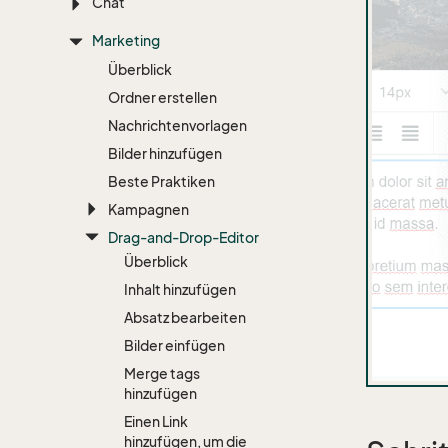
Chat
Marketing
Überblick
Ordner erstellen
Nachrichtenvorlagen
Bilder hinzufügen
Beste Praktiken
Kampagnen
Drag-and-Drop-Editor
Überblick
Inhalt hinzufügen
Absatz bearbeiten
Bilder einfügen
Merge tags
hinzufügen
Einen Link
hinzufügen, um die