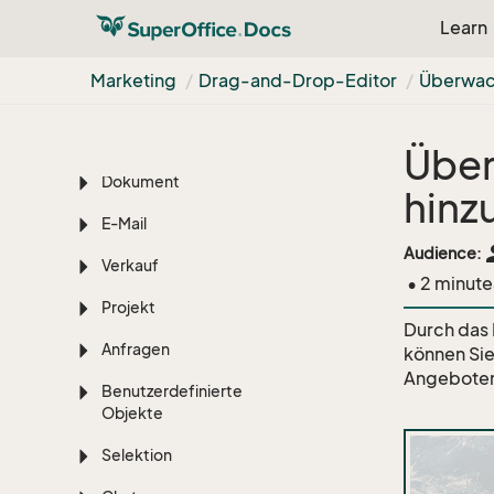
Dashboard
Learn
Firma
Marketing
Drag-and-Drop-Editor
Überwach
Person
Kalender
Über
Dokument
hinz
E-Mail
pe
Audience:
Verkauf
• 2 minute
Projekt
Durch das 
Anfragen
können Si
Angeboten 
Benutzerdefinierte
Objekte
Selektion