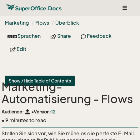
Toggle
navigat
Marketing
Flows
Überblick
Sprachen
Share
Feedback
Edit
Show / Hide Table of Contents
Marketing-
Automatisierung - Flows
person
Audience:
•
Version:
12
• 9 minutes to read
Stellen Sie sich vor, wie Sie mühelos die perfekte E-Mail