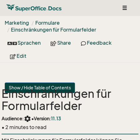
Toggle
navigat
Marketing
Formulare
Einschränkungen für Formularfelder
Sprachen
Share
Feedback
Edit
Show / Hide Table of Contents
Einschränkungen für
Formularfelder
settings
Audience:
•
Version:
11.13
• 2 minutes to read