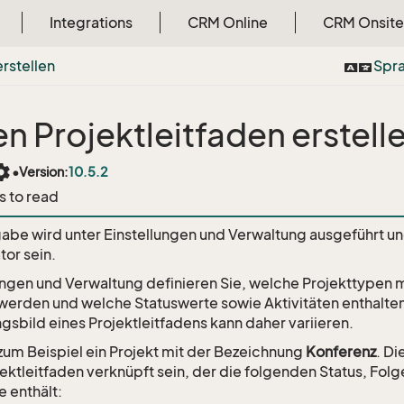
Integrations
CRM Online
CRM Onsite
rstellen
Spr
n Projektleitfaden erstell
tings
•
Version:
10.5.2
s to read
abe wird unter Einstellungen und Verwaltung ausgeführt u
tor sein.
lungen und Verwaltung definieren Sie, welche Projekttypen 
werden und welche Statuswerte sowie Aktivitäten enthalten 
gsbild eines Projektleitfadens kann daher variieren.
zum Beispiel ein Projekt mit der Bezeichnung
Konferenz
. Di
ektleitfaden verknüpft sein, der die folgenden Status, Fo
 enthält: