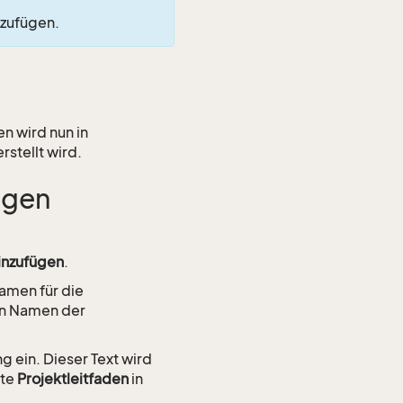
nzufügen.
n wird nun in
stellt wird.
ügen
inzufügen
.
amen für die
gen Namen der
 ein. Dieser Text wird
rte
Projektleitfaden
in