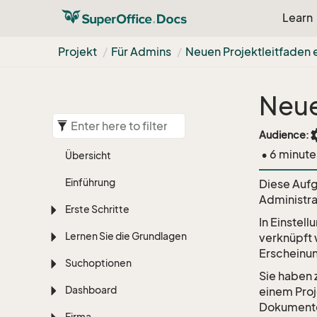
Learn
Projekt
Für Admins
Neuen Projektleitfaden e
Neue
set
Audience:
• 6 minute
Übersicht
Einführung
Diese Aufg
Administra
Erste Schritte
In Einstel
Lernen Sie die Grundlagen
verknüpft 
Erscheinun
Suchoptionen
Sie haben 
Dashboard
einem Proj
Dokumente
Firma