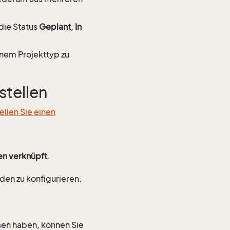
 die Status
Geplant
,
In
inem Projekttyp zu
stellen
ellen Sie einen
den verknüpft
.
den zu konfigurieren.
sen haben, können Sie