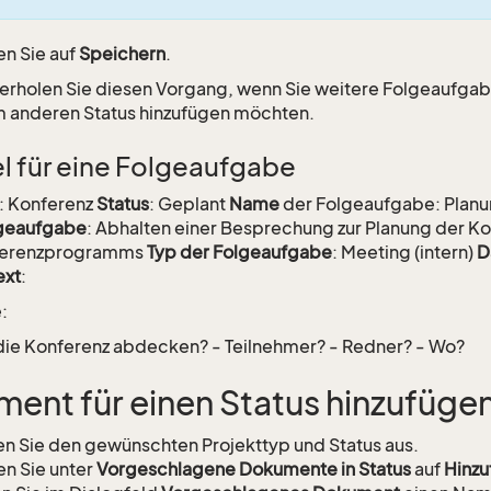
en Sie auf
Speichern
.
rholen Sie diesen Vorgang, wenn Sie weitere Folgeaufgab
 anderen Status hinzufügen möchten.
el für eine Folgeaufgabe
: Konferenz
Status
: Geplant
Name
der Folgeaufgabe: Planu
lgeaufgabe
: Abhalten einer Besprechung zur Planung der K
ferenzprogramms
Typ der Folgeaufgabe
: Meeting (intern)
D
ext
:
:
 die Konferenz abdecken? - Teilnehmer? - Redner? - Wo?
ent für einen Status hinzufüge
n Sie den gewünschten Projekttyp und Status aus.
en Sie unter
Vorgeschlagene Dokumente in Status
auf
Hinzu