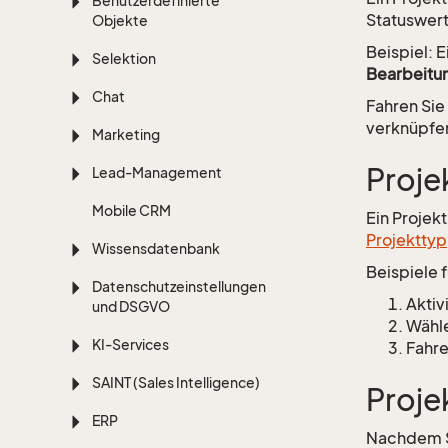
Benutzerdefinierte
Statuswer
Objekte
Beispiel: 
Selektion
Bearbeitu
Chat
Fahren Sie
verknüpfe
Marketing
Proje
Lead-Management
Mobile CRM
Ein Projek
Projekttyp
Wissensdatenbank
Beispiele 
Datenschutzeinstellungen
Aktiv
und DSGVO
Wähle
KI-Services
Fahre
SAINT (Sales Intelligence)
Proje
ERP
Nachdem Si