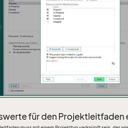
swerte für den Projektleitfaden 
tleitfaden muss mit einem Projekttyp verknüpft sein, der 