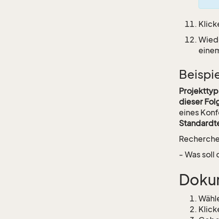
Klick
Wiede
einem
Beispi
Projekttyp
dieser Fo
eines Kon
Standardt
Recherche
- Was soll
Dokum
Wähle
Klick