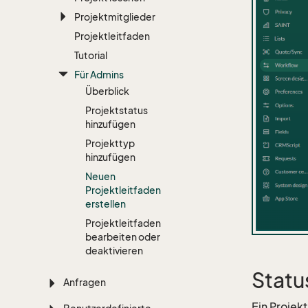
Projektmitglieder
Projektleitfaden
Tutorial
Für Admins
Überblick
Projektstatus
hinzufügen
Projekttyp
hinzufügen
Neuen
Projektleitfaden
erstellen
Projektleitfaden
bearbeiten oder
deaktivieren
Statu
Anfragen
Ein Projek