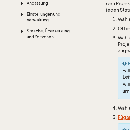
Anpassung
den Projek
jeden Statu
Einstellungen und
Wähl
Verwaltung
Öffne
Sprache, Übersetzung
und Zeitzonen
Wähl
Proje
angez
Fal
Lei
Fal
um 
Wähle
Fügen