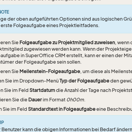
NOTE
ige der oben aufgeführten Optionen sind aus logischen Grün
 erste Folgeaufgabe eines Projektleitfadens.
ieren Sie
Folgeaufgabe zu Projektmitglied zuweisen
, wenn 
ktmitglied zugewiesen werden kann. Wenn der Projekteig
aufgabe in SuperOffice CRM erstellt, kann er einen der Mit
tümer der Folgeaufgabe sein sollen.
ieren Sie
Meilenstein-Folgeaufgabe
, um diese als Meilenste
en Sie im Dropdown-Menü
Typ der Folgeaufgabe
den gewün
 Sie im Feld
Startdatum
die Anzahl der Tage nach Projektst
ieren Sie die
Dauer
im Format
0h00m
.
 Sie im Feld
Standardtext in Folgeaufgabe
eine Beschreibu
IP
 Benutzer kann die obigen Informationen bei Bedarf ändern