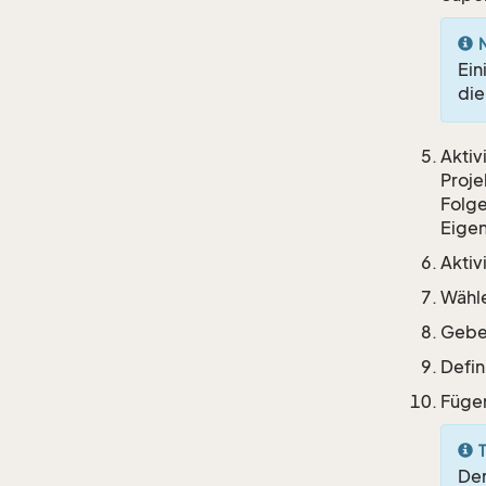
Ein
die
Aktiv
Proje
Folge
Eigen
Aktiv
Wähl
Geben
Defin
Fügen
T
Der