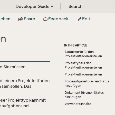
Developer Guide
Search
achen
Share
Feedback
Edit
en
IN THIS ARTICLE
Statuswerte für den
Projektleitfaden erstellen
Projekttyp für den
nd Sie müssen
Projektleitfaden erstellen
Projektleitfaden erstellen
mit einem Projektleitfaden
Folgeaufgabe für einen Status
sein sollen. Das
hinzufügen
Dokument für einen Status
hinzufügen
eser Projekttyp kann mit
Verwandte Inhalte
lgeaufgaben und