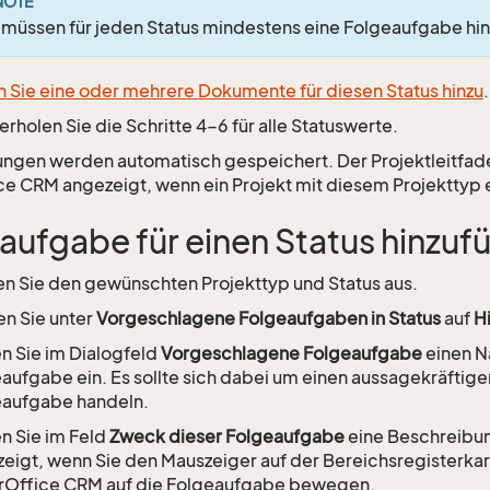
NOTE
 müssen für jeden Status mindestens eine Folgeaufgabe hi
 Sie eine oder mehrere Dokumente für diesen Status hinzu
.
rholen Sie die Schritte 4-6 für alle Statuswerte.
ngen werden automatisch gespeichert. Der Projektleitfade
e CRM angezeigt, wenn ein Projekt mit diesem Projekttyp er
aufgabe für einen Status hinzuf
n Sie den gewünschten Projekttyp und Status aus.
en Sie unter
Vorgeschlagene Folgeaufgaben in Status
auf
H
 Sie im Dialogfeld
Vorgeschlagene Folgeaufgabe
einen N
aufgabe ein. Es sollte sich dabei um einen aussagekräfti
eaufgabe handeln.
 Sie im Feld
Zweck dieser Folgeaufgabe
eine Beschreibung
eigt, wenn Sie den Mauszeiger auf der Bereichsregisterka
rOffice CRM auf die Folgeaufgabe bewegen.