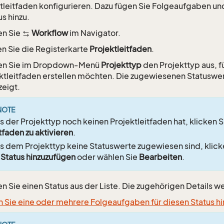
tleitfaden konfigurieren. Dazu fügen Sie Folgeaufgaben u
s hinzu.
en Sie
Workflow
im Navigator.
n Sie die Registerkarte
Projektleitfaden
.
en Sie im Dropdown-Menü
Projekttyp
den Projekttyp aus, f
ktleitfaden erstellen möchten. Die zugewiesenen Statusw
eigt.
NOTE
ls der Projekttyp noch keinen Projektleitfaden hat, klicken S
tfaden zu aktivieren
.
ls dem Projekttyp keine Statuswerte zugewiesen sind, klick
Status hinzuzufügen
oder wählen Sie
Bearbeiten
.
n Sie einen Status aus der Liste. Die zugehörigen Details 
 Sie eine oder mehrere Folgeaufgaben für diesen Status hi