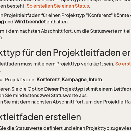
ten besteht.
So erstellen Sie einen Status
.
Ein Projektleitfaden für einen Projekttyp "Konferenz" könnte
ng
und
Wird beendet
enthalten.
 mit dem nächsten Abschnitt fort, um die Statuswerte mit e
n.
kttyp für den Projektleitfaden er
tleitfaden muss mit einem Projekttyp verknüpft sein.
So erst
.
für Projekttypen:
Konferenz
,
Kampagne
,
Intern
.
ieren Sie die Option
Dieser Projekttyp ist mit einem Leitfa
n Sie mindestens zwei Statuswerte aus.
n Sie mit dem nächsten Abschnitt fort, um den Projektleitfa
ktleitfaden erstellen
e die Statuswerte definiert und einen Projekttyp zugewie