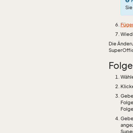
Sie
Fügen
Wiede
Die Änderu
SuperOffic
Folge
Wähle
Klick
Geben
Folge
Folg
Geben
angez
Supe