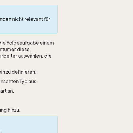
den nicht relevant für
die Folgeaufgabe einem
entümer diese
arbeiter auswählen, die
in zu definieren.
schten Typ aus.
art an.
ng hinzu.
.