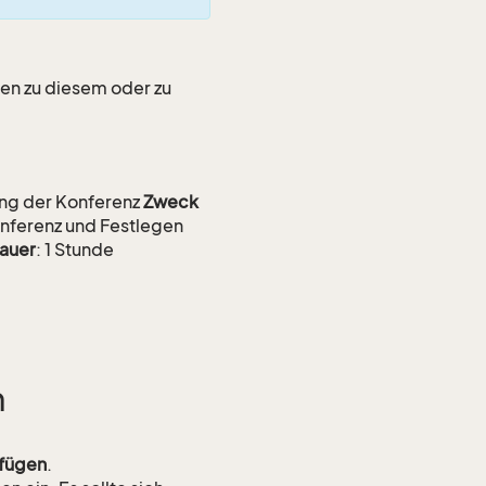
en zu diesem oder zu
ng der Konferenz
Zweck
onferenz und Festlegen
auer
: 1 Stunde
n
fügen
.