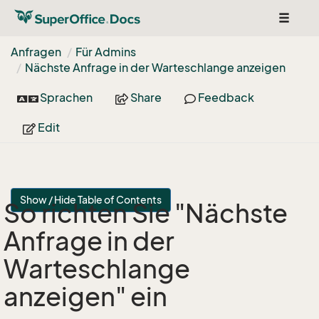
Toggle
navigat
Anfragen
Für Admins
Nächste Anfrage in der Warteschlange anzeigen
Sprachen
Share
Feedback
Edit
Show / Hide Table of Contents
So richten Sie "Nächste
Anfrage in der
Warteschlange
anzeigen" ein