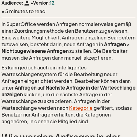
person
Audience:
•
Version:
12
• 5 minutes to read
In SuperOffice werden Anfragen normalerweise gemäß
einer Zuordnungsmethode den Benutzern zugewiesen.
Eine weitere Möglichkeit, Anfragen einzelnen Bearbeitern
zuzuweisen, besteht darin, neue Anfragen in
Anfragen
>
Nicht zugewiesene Anfragen
zu stellen. Die Bearbeiter
müssen die Anfragen dann manuell akzeptieren.
Es kann jedoch auch ein intelligentes
Warteschlangensystem für die Bearbeitung neuer
Anfragen eingerichtet werden. Bearbeiter können dann
unter
Anfragen
auf
Nächste Anfrage in der Warteschlange
anzeigen
klicken, um die nächste Anfrage in der
Warteschlange zu akzeptieren. Anfragen in der
Warteschlange werden nach
Kategorie
gefiltert, sodass
Benutzer nur Anfragen erhalten, die Kategorien
angehören, in denen sie Mitglied sind.