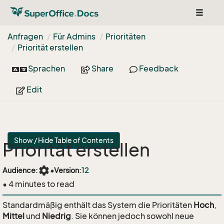
Toggle
navigat
Anfragen
Für Admins
Prioritäten
Priorität erstellen
Sprachen
Share
Feedback
Edit
Show / Hide Table of Contents
Priorität erstellen
settings
Audience:
•
Version:
12
• 4 minutes to read
Standardmäßig enthält das System die Prioritäten
Hoch
,
Mittel
und
Niedrig
. Sie können jedoch sowohl neue