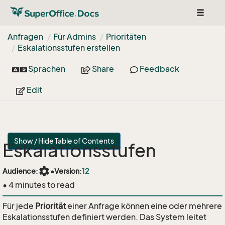
Toggle
navigat
Anfragen
Für Admins
Prioritäten
Eskalationsstufen erstellen
Sprachen
Share
Feedback
Edit
Show / Hide Table of Contents
Eskalationsstufen
settings
Audience:
•
Version:
12
• 4 minutes to read
Für jede
Priorität
einer Anfrage können eine oder mehrere
Eskalationsstufen definiert werden. Das System leitet