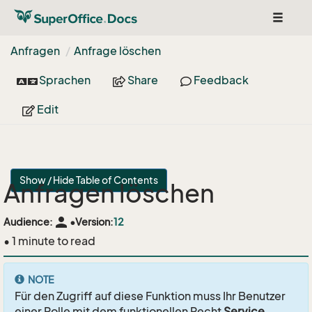
Toggle
navigat
Anfragen
Anfrage löschen
Sprachen
Share
Feedback
Edit
Show / Hide Table of Contents
Anfragen löschen
person
Audience:
•
Version:
12
• 1 minute to read
NOTE
Für den Zugriff auf diese Funktion muss Ihr Benutzer
einer Rolle mit dem funktionellen Recht
Service