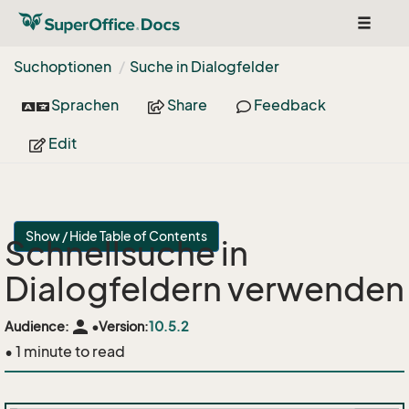
Toggle
navigat
Suchoptionen
Suche in Dialogfelder
Sprachen
Share
Feedback
Edit
Show / Hide Table of Contents
Schnellsuche in
Dialogfeldern verwenden
person
Audience:
•
Version:
10.5.2
• 1 minute to read