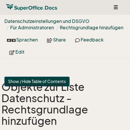
Toggle
navigat
Datenschutzeinstellungen und DSGVO
Für Administratoren
Rechtsgrundlage hinzufügen
Sprachen
Share
Feedback
Edit
Show / Hide Table of Contents
Objekte zur Liste
Datenschutz -
Rechtsgrundlage
hinzufügen