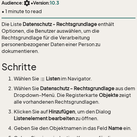
settings
Audience:
•
Version:
10.3
• 1 minute to read
Die Liste
Datenschutz - Rechtsgrundlage
enthält
Optionen, die Benutzer auswählen, um die
Rechtsgrundlage für die Verarbeitung
personenbezogener Daten einer Person zu
dokumentieren.
Schritte
Wählen Sie
Listen
im Navigator.
Wählen Sie
Datenschutz - Rechtsgrundlage
aus dem
Dropdown-Menü. Die Registerkarte
Objekte
zeigt
alle vorhandenen Rechtsgrundlagen.
Klicken Sie auf
Hinzufügen
, um den Dialog
Listenelement bearbeiten
zu öffnen.
Geben Sie den Objektnamen in das Feld
Name
ein.