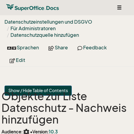
Toggle
navigat
Datenschutzeinstellungen und DSGVO
Für Administratoren
Datenschutzquelle hinzufügen
Sprachen
Share
Feedback
Edit
Show / Hide Table of Contents
Objekte zur Liste
Datenschutz - Nachweis
hinzufügen
settings
Audience:
•
Version:
10.3