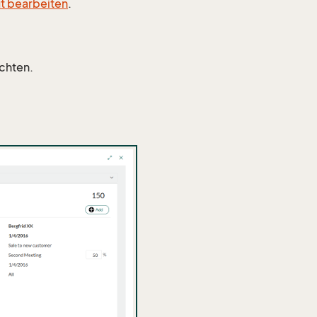
t bearbeiten
.
öchten.