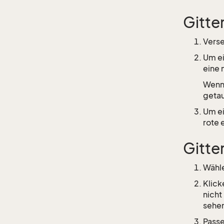
Gitte
Verse
Um ei
eine 
Wenn 
getau
Um ei
rote 
Gitte
Wähle
Klick
nicht
sehe
Passe