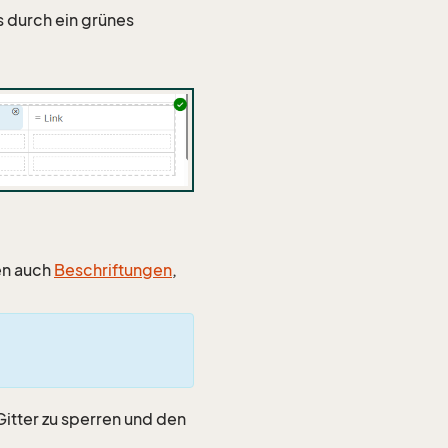
 durch ein grünes
nen auch
Beschriftungen
,
Gitter zu sperren und den