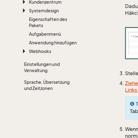
Kundenzentrum
Dadur
Systemdesign
Häkch
Eigenschaften des
Pakets
Aufgabenmenü
Anwendung hinzufügen
Webhooks
Einstellungen und
Verwaltung
Stell
Sprache, Übersetzung
Ziehe
und Zeitzonen
Links
T
Tab
Wenn 
norm