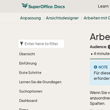
Learn
Anpassung
Ansichtsdesigner
Arbeiten mit G
Arbe
set
Audience:
• 4 minute
Übersicht
Einführung
NOTE
Erste Schritte
Für diese
erforder
Lernen Sie die Grundlagen
Suchoptionen
Wenn Sie v
anzuordnen
Dashboard
Spalten.
Firma