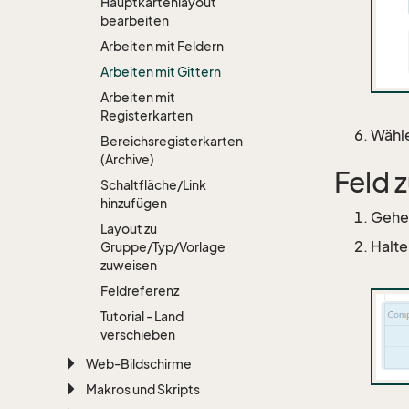
Hauptkartenlayout
bearbeiten
Arbeiten mit Feldern
Arbeiten mit Gittern
Arbeiten mit
Registerkarten
Wähle
Bereichsregisterkarten
(Archive)
Feld 
Schaltfläche/Link
hinzufügen
Gehen
Layout zu
Halte
Gruppe/Typ/Vorlage
zuweisen
Feldreferenz
Tutorial - Land
verschieben
Web-Bildschirme
Makros und Skripts