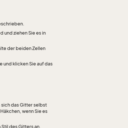
eschrieben.
 und ziehen Sie es in
alte der beiden Zellen
e und klicken Sie auf das
 sich das Gitter selbst
e Häkchen, wenn Sie es
til des Gitters an.