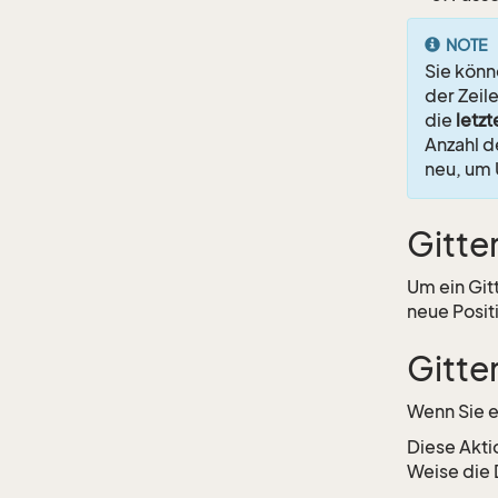
NOTE
Sie könn
der Zeil
die
letzt
Anzahl d
neu, um
Gitte
Um ein Git
neue Posit
Gitte
Wenn Sie e
Diese Akti
Weise die