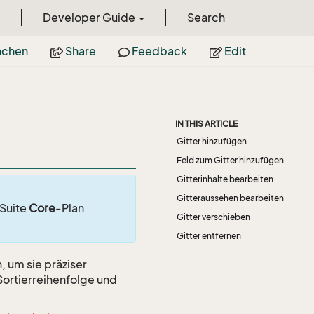
Developer Guide
Search
achen
Share
Feedback
Edit
IN THIS ARTICLE
Gitter hinzufügen
Feld zum Gitter hinzufügen
Gitterinhalte bearbeiten
Gitteraussehen bearbeiten
 Suite
Core
-Plan
Gitter verschieben
Gitter entfernen
 um sie präziser
 Sortierreihenfolge und