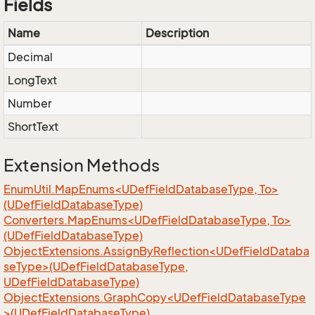
Fields
Name
Description
Decimal
LongText
Number
ShortText
Extension Methods
EnumUtil.MapEnums<UDefFieldDatabaseType, To>
(UDefFieldDatabaseType)
Converters.MapEnums<UDefFieldDatabaseType, To>
(UDefFieldDatabaseType)
ObjectExtensions.AssignByReflection<UDefFieldDataba
seType>(UDefFieldDatabaseType,
UDefFieldDatabaseType)
ObjectExtensions.GraphCopy<UDefFieldDatabaseType
>(UDefFieldDatabaseType)